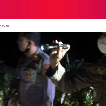
NASIONAL
NASIONAL
NTB
NEWSWIRE
MOR
n Pujut