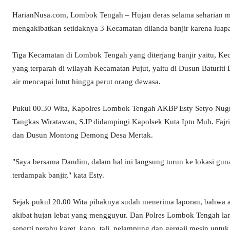
HarianNusa.com, Lombok Tengah – Hujan deras selama seharian 
mengakibatkan setidaknya 3 Kecamatan dilanda banjir karena luapa
Tiga Kecamatan di Lombok Tengah yang diterjang banjir yaitu, Kec
yang terparah di wilayah Kecamatan Pujut, yaitu di Dusun Batur
air mencapai lutut hingga perut orang dewasa.
Pukul 00.30 Wita, Kapolres Lombok Tengah AKBP Esty Setyo Nug
Tangkas Wiratawan, S.IP didampingi Kapolsek Kuta Iptu Muh. Fajri, S
dan Dusun Montong Demong Desa Mertak.
"Saya bersama Dandim, dalam hal ini langsung turun ke lokasi g
terdampak banjir," kata Esty.
Sejak pukul 20.00 Wita pihaknya sudah menerima laporan, bahwa
akibat hujan lebat yang mengguyur. Dan Polres Lombok Tengah la
seperti perahu karet, kano, tali, pelampung dan gergaji mesin unt