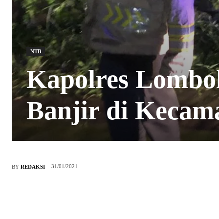
NTB
Kapolres Lombo
Banjir di Kecam
31/01/2021
BY
REDAKSI