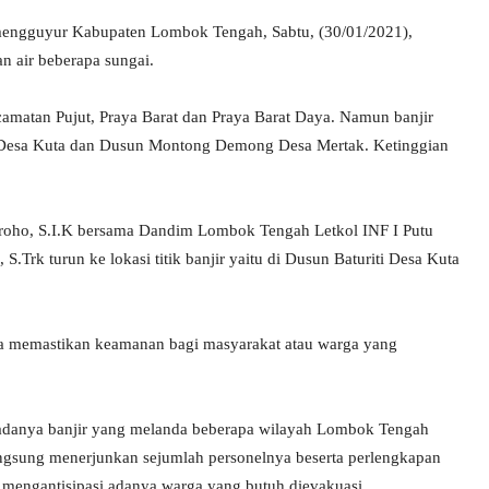
mengguyur Kabupaten Lombok Tengah, Sabtu, (30/01/2021),
n air beberapa sungai.
amatan Pujut, Praya Barat dan Praya Barat Daya. Namun banjir
iti Desa Kuta dan Dusun Montong Demong Desa Mertak. Ketinggian
roho, S.I.K bersama Dandim Lombok Tengah Letkol INF I Putu
.Trk turun ke lokasi titik banjir yaitu di Dusun Baturiti Desa Kuta
una memastikan keamanan bagi masyarakat atau warga yang
 adanya banjir yang melanda beberapa wilayah Lombok Tengah
ngsung menerjunkan sejumlah personelnya beserta perlengkapan
uk mengantisipasi adanya warga yang butuh dievakuasi.