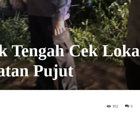
k Tengah Cek Loka
atan Pujut
952
0