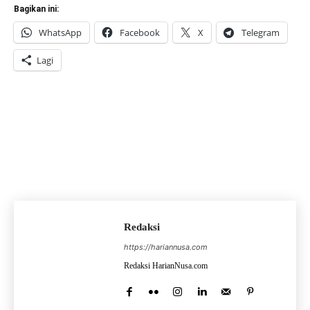
Bagikan ini:
WhatsApp
Facebook
X
Telegram
Lagi
Redaksi
https://hariannusa.com
Redaksi HarianNusa.com