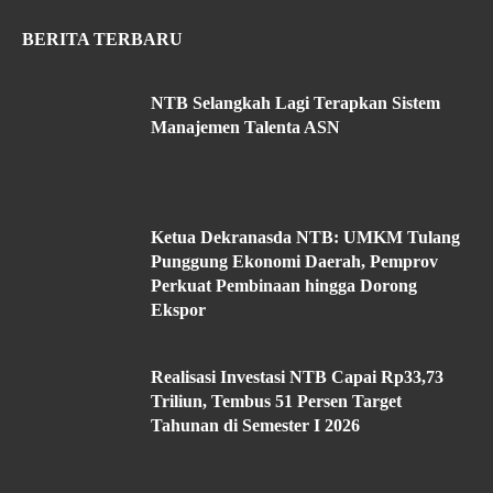
BERITA TERBARU
NTB Selangkah Lagi Terapkan Sistem
Manajemen Talenta ASN
Ketua Dekranasda NTB: UMKM Tulang
Punggung Ekonomi Daerah, Pemprov
Perkuat Pembinaan hingga Dorong
Ekspor
Realisasi Investasi NTB Capai Rp33,73
Triliun, Tembus 51 Persen Target
Tahunan di Semester I 2026