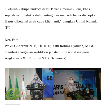
“Seluruh kabupaten/kota di NTB yang memiliki ciri, khas,
sejarah yang tidak kalah penting dan menarik harus diarsipkan.
Harus diketahui anak cucu kita nanti,” pungkas Ummi Rohmi.
(f*)
Ket. Foto:
Wakil Gubernur NTB, Dr. Ir. Hj. Sitti Rohmi Djalillah, M.Pd.,
membuka kegiatan sertifikasi jabatan fungsional arsiparis
Angkatan XXII Provinsi NTB. (Istimewa)