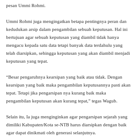
pesan Ummi Rohmi.
Ummi Rohmi juga mengingatkan betapa pentingnya peran dan
kedudukan arsip dalam pengambilan sebuah keputusan. Hal ini
bertujuan agar sebuah keputusan yang diambil tidak hanya
mengacu kepada satu data tetapi banyak data terdahulu yang
telah diarsipkan, sehingga keputusan yang akan diambil menjadi
keputusan yang tepat.
“Besar pengaruhnya kearsipan yang baik atau tidak. Dengan
kearsipan yang baik maka pengambilan keputusannya pasti akan
tepat. Tetapi jika pengarsipan nya kurang baik maka
pengambilan keputusan akan kurang tepat,” tegas Wagub.
Selain itu, Ia juga menginginkan agar pengarsipan sejarah yang
dimiliki Kabupaten/Kota se-NTB harus diarsipkan dengan baik
agar dapat dinikmati oleh generasi selanjutnya.