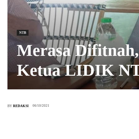
NTB
Merasa Difitnah
Ketua LIDIK N
06/10/2021
BY
REDAKSI