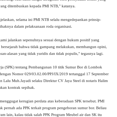
 yang ditembuskan kepada PMI NTB," katanya.
jelaskan, selama ini PMI NTB selalu mengedepankan prinsip-
pihaknya dalam pelaksanaan roda organisasi.
kami jalankan sepenuhnya sesuai dengan hukum positif yang
an bersejarah bahwa tidak gampang melakukan, membangun opini,
n-alasan yang tidak yuridis dan tidak populis," tegasnya lagi.
erja (SPK) tentang Pembangunan 10 titik Sumur Bor di Lombok
 dengan Nomor 029/03.02.00/PPJ/IX/2019 tertanggal 17 September
 Lalu Muh.Jayadi selaku Direktur CV Jaya Steel di notaris Halim
kan kontrak sepihak.
a menggugat kerugian perdata atas keberadaan SPK tersebut. PMI
 pernah ada PPK terkait program pengeboran sumur bor. Beliau
ram lain, kalau tidak salah PPK Program Meubel air dan SK itu