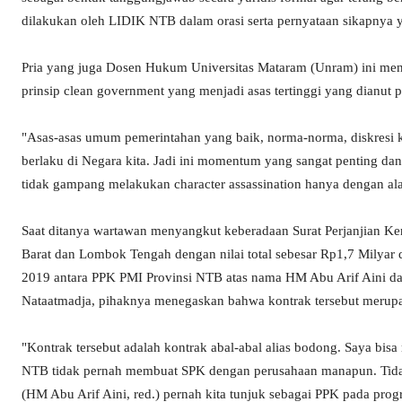
dilakukan oleh LIDIK NTB dalam orasi serta pernyataan sikapnya
Pria yang juga Dosen Hukum Universitas Mataram (Unram) ini men
prinsip clean government yang menjadi asas tertinggi yang dianut 
"Asas-asas umum pemerintahan yang baik, norma-norma, diskresi 
berlaku di Negara kita. Jadi ini momentum yang sangat penting d
tidak gampang melakukan character assassination hanya dengan alasa
Saat ditanya wartawan menyangkut keberadaan Surat Perjanjian K
Barat dan Lombok Tengah dengan nilai total sebesar Rp1,7 Milyar
2019 antara PPK PMI Provinsi NTB atas nama HM Abu Arif Aini dan
Nataatmadja, pihaknya menegaskan bahwa kontrak tersebut merupa
"Kontrak tersebut adalah kontrak abal-abal alias bodong. Saya bis
NTB tidak pernah membuat SPK dengan perusahaan manapun. Tidak
(HM Abu Arif Aini, red.) pernah kita tunjuk sebagai PPK pada prog