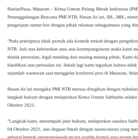
HarianNusa, Mataram – Ketua Umum Palang Merah Indonesia (PMI)
Penanggulangan Bencana PMI NTB, Hasan As’ari, SH., MH., mene
pengerjaan sumur bor dengan pihak rekanan sebagaimana yang di
"Pada prinsipnya tidak pernah ada kontrak terkait dengan pengebo
NTB. Jadi atas kekisruhan atau atas kesimpangsiuran maka kami m
duduk persoalan, legal standing dari masing-masing pihak. Kami 
klarifikasi atas persoalan ini. Sekali lagi kami tegaskan bahwa ti
sejumlah wartawan saat menggelar konfrensi pers di Mataram, Selas
Hasan As’ari mengaku PMI NTB merasa dirugikan dengan tuduhan 
langkah hukum dengan melaporkan Ketua Umum Sahbudin selaku
Oktober 2021.
"Langkah kami, menempuh jalur hukum, melaporkan saudara Sahb
04 Oktober 2021, atas dugaan fitnah dengan narasi-narasi yang m
sebagai bentuk tanggungjawab secara yuridis formal agar terang b