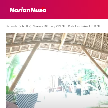
HEADLINE
INTER
Beranda
NTB
Merasa Difitnah, PMI NTB Polisikan Ketua LIDIK NTB