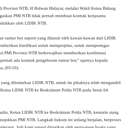
 Provinsi NTB, H Ridwan Hidayat, melalui Wakil Ketua Bidang
gaskan PMI NTB tidak pernah membuat kontrak kerjasama
tuduhkan oleh LIDIK NTB.
ran sumur bor seperti yang dilansir oleh kawan-kawan dari LIDIK
emberikan klarifikasi untuk memperjelas, untuk mempertegas
dari PMI Provinsi NTB berkewajiban memberikan konfirmasi
dak pernah ada kontrak pengeboran sumur bor," ujarnya kepada
a, (05/10).
yang dilontarkan LIDIK NTB, untuk itu pihaknya telah mengambil
 Ketua LIDIK NTB ke Reskrimum Polda NTB pada Senin 04
udin, Ketua LIDIK NTB ke Reskrimum Polda NTB, kemarin siang
emojokkan PMI NTB. Langkah hukum ini sedang berjalan, berproses
enderang. Jadi kami sangat dirugikan oleh pernyataan hoaks yang