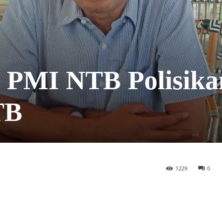
, PMI NTB Polisika
TB
1229
0