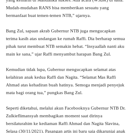
yang kemarin di Mandalika sukses. Ada acara (WSBK) di sana.
Mudah-mudahan RANS bisa memberikan sesuatu yang
bermanfaat buat temen-temen NTB,” ujarnya.
Bang Zul, sapaan akrab Gubernur NTB juga mengucapkan
terima kasih atas undangan ke rumah Raffi. Dia berharap semua
pihak turut membuat NTB semakin hebat. “Insyaallah nanti aku
main ke sana,” ujar Raffi menyambut harapan Bang Zul.
Kemudian tidak lupa, Gubernur mengucapkan selamat atas
kelahiran anak kedua Raffi dan Nagita. “Selamat Mas Raffi
Ahmad atas kehadiran buah hatinya. Semoga menjadi penyejuk
mata bagi orang tua,” pungkas Bang Zul.
Seperti diketahui, melalui akun Facebooknya Gubernur NTB Dr.
Zulkieflimansyah membagikan moment saat dirinya
bersilaturahim ke kediaman Raffi Ahmad dan Nagita Slavina,
Selasa (30/11/2021). Pasangan artis ini baru saja dikaruniai anak