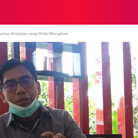
NASIONAL
NASIONAL
NTB
NEWSWIRE
MOR
yakan Kebijakan yang Dinilai Merugikan