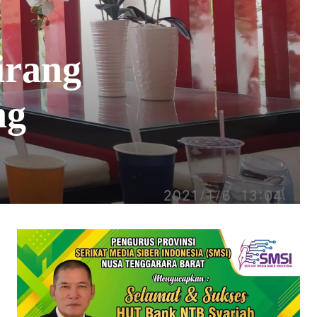
irang
ng