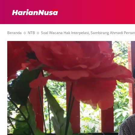
HEADLINE
INTER
Beranda
NTB
Soal Wacana Hak Interpelasi, Sambirang Ahmadi Pertan