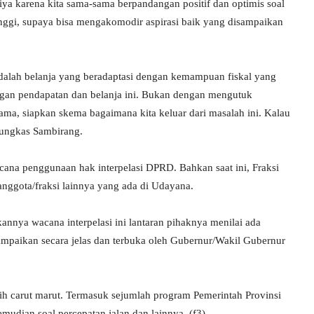
, iya karena kita sama-sama berpandangan positif dan optimis soal
tinggi, supaya bisa mengakomodir aspirasi baik yang disampaikan
adalah belanja yang beradaptasi dengan kemampuan fiskal yang
njangan pendapatan dan belanja ini. Bukan dengan mengutuk
ama, siapkan skema bagaimana kita keluar dari masalah ini. Kalau
pungkas Sambirang.
ana penggunaan hak interpelasi DPRD. Bahkan saat ini, Fraksi
nggota/fraksi lainnya yang ada di Udayana.
kannya wacana interpelasi ini lantaran pihaknya menilai ada
ampaikan secara jelas dan terbuka oleh Gubernur/Wakil Gubernur
sih carut marut. Termasuk sejumlah program Pemerintah Provinsi
emudian soal percepatan jalan dan lainnya. (f3)