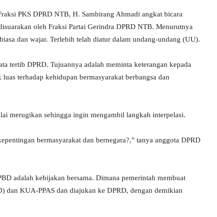
Fraksi PKS DPRD NTB, H. Sambirang Ahmadi angkat bicara
disuarakan oleh Fraksi Partai Gerindra DPRD NTB. Menurutnya
iasa dan wajar. Terlebih telah diatur dalam undang-undang (UU).
ata tertib DPRD. Tujuannya adalah meminta keterangan kepada
k luas terhadap kehidupan bermasyarakat berbangsa dan
ai merugikan sehingga ingin mengambil langkah interpelasi.
kepentingan bermasyarakat dan bernegara?,” tanya anggota DPRD
 APBD adalah kebijakan bersama. Dimana pemerintah membuat
PD) dan KUA-PPAS dan diajukan ke DPRD, dengan demikian