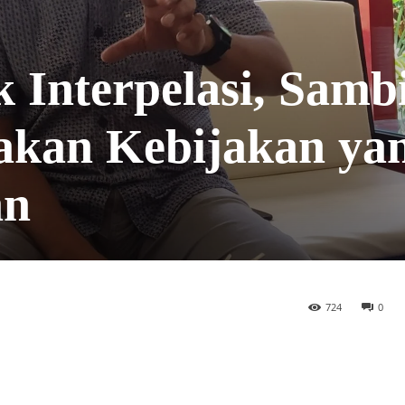
 Interpelasi, Samb
akan Kebijakan ya
an
724
0