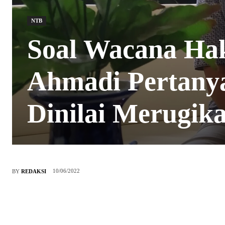
NTB
Soal Wacana Hak
Ahmadi Pertany
Dinilai Merugik
10/06/2022
BY
REDAKSI