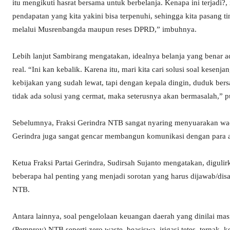
itu mengikuti hasrat bersama untuk berbelanja. Kenapa ini terjadi?
pendapatan yang kita yakini bisa terpenuhi, sehingga kita pasang 
melalui Musrenbangda maupun reses DPRD,” imbuhnya.
Lebih lanjut Sambirang mengatakan, idealnya belanja yang benar 
real. “Ini kan kebalik. Karena itu, mari kita cari solusi soal kese
kebijakan yang sudah lewat, tapi dengan kepala dingin, duduk bers
tidak ada solusi yang cermat, maka seterusnya akan bermasalah,” 
Sebelumnya, Fraksi Gerindra NTB sangat nyaring menyuarakan wac
Gerindra juga sangat gencar membangun komunikasi dengan para a
Ketua Fraksi Partai Gerindra, Sudirsah Sujanto mengatakan, digulir
beberapa hal penting yang menjadi sorotan yang harus dijawab/dis
NTB.
Antara lainnya, soal pengelolaan keuangan daerah yang dinilai ma
(Pemprov) NTB seperti zero waste, beasiswa, irigasi tetes, ternak, k