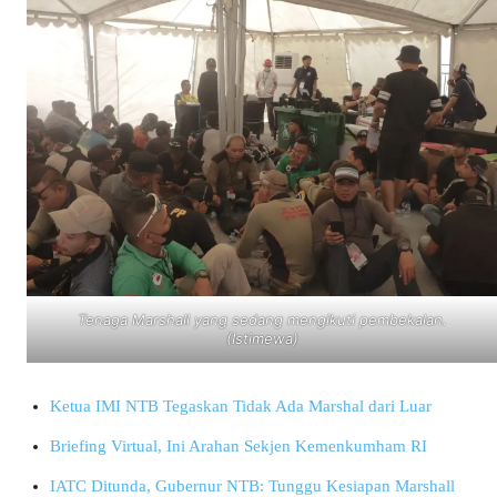
Tenaga Marshall yang sedang mengikuti pembekalan.
(Istimewa)
Ketua IMI NTB Tegaskan Tidak Ada Marshal dari Luar
Briefing Virtual, Ini Arahan Sekjen Kemenkumham RI
IATC Ditunda, Gubernur NTB: Tunggu Kesiapan Marshall