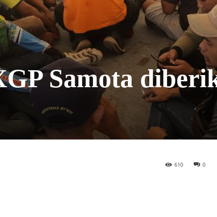
XGP Samota diberi
610
0