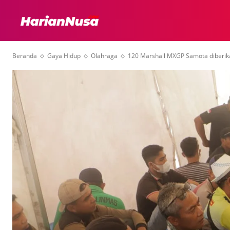
HEADLINE
INTER
Beranda
Gaya Hidup
Olahraga
120 Marshall MXGP Samota diberi