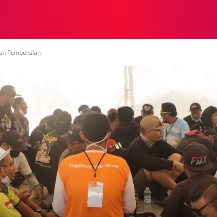
NASIONAL
NASIONAL
NTB
NEWSWIRE
MOR
kan Pembekalan