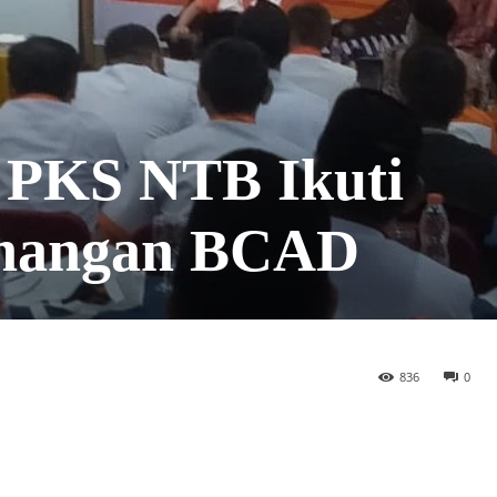
 PKS NTB Ikuti
nangan BCAD
836
0