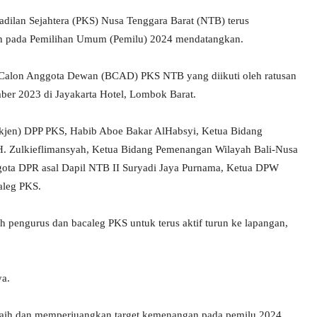
ilan Sejahtera (PKS) Nusa Tenggara Barat (NTB) terus
an pada Pemilihan Umum (Pemilu) 2024 mendatangkan.
alon Anggota Dewan (BCAD) PKS NTB yang diikuti oleh ratusan
ber 2023 di Jayakarta Hotel, Lombok Barat.
(Sekjen) DPP PKS, Habib Aboe Bakar AlHabsyi, Ketua Bidang
. Zulkieflimansyah, Ketua Bidang Pemenangan Wilayah Bali-Nusa
gota DPR asal Dapil NTB II Suryadi Jaya Purnama, Ketua DPW
aleg PKS.
 pengurus dan bacaleg PKS untuk terus aktif turun ke lapangan,
ya.
raih dan memperjuangkan target kemenangan pada pemilu 2024