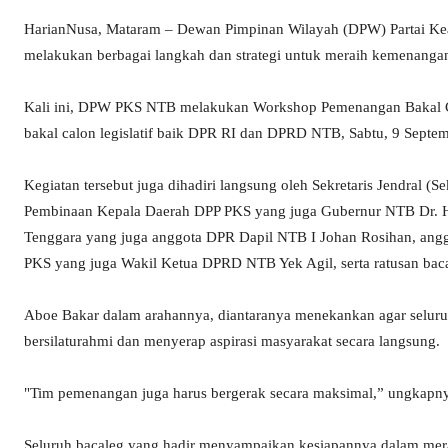
HarianNusa, Mataram – Dewan Pimpinan Wilayah (DPW) Partai Kead
melakukan berbagai langkah dan strategi untuk meraih kemenang
Kali ini, DPW PKS NTB melakukan Workshop Pemenangan Bakal C
bakal calon legislatif baik DPR RI dan DPRD NTB, Sabtu, 9 Septem
Kegiatan tersebut juga dihadiri langsung oleh Sekretaris Jendral 
Pembinaan Kepala Daerah DPP PKS yang juga Gubernur NTB Dr. H
Tenggara yang juga anggota DPR Dapil NTB I Johan Rosihan, ang
PKS yang juga Wakil Ketua DPRD NTB Yek Agil, serta ratusan bac
Aboe Bakar dalam arahannya, diantaranya menekankan agar seluruh
bersilaturahmi dan menyerap aspirasi masyarakat secara langsung.
"Tim pemenangan juga harus bergerak secara maksimal,” ungkapn
Seluruh bacaleg yang hadir menyampaikan kesiapannya dalam me