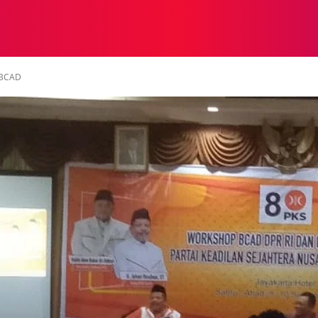
NASIONAL
NASIONAL
NTB
NEWSWIRE
MOR
 BCAD