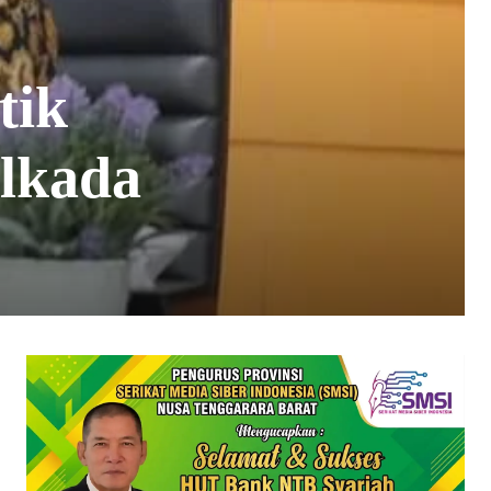
tik
lkada