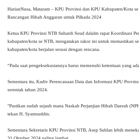
HarianNusa, Mataram – KPU Provinsi dan KPU Kabupaten/Kota se
Rancangan Hibah Anggaran untuk Pilkada 2024
Ketua KPU Provinsi NTB Suhardi Soud dalalm rapat Koordinasi Pe
kabupaten/kota se NTB, mengatakan rakor ini untuk memastikan sel
kabupaten/kota berjalan sesuai dengan rencana.
“Pada saat pengeksekusiannya harus memenuhi ketentuan yang ada,"
Sementara itu, Kadiv Perencanaan Data dan Informasi KPU Provin
serentak tahun 2024.
"Pastikan sudah sejauh mana Naskah Perjanjian Hibah Daerah (NP
tekan H. Syamsuddin.
Sementara Sekretaris KPU Provinsi NTB, Asep Suhlan lebih menekan
31 Oktober 2024 paling lambat.