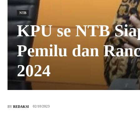
NTB
KPU se NTB Sia
Pemilu dan Ranc
2024
02/10/2023
BY
REDAKSI