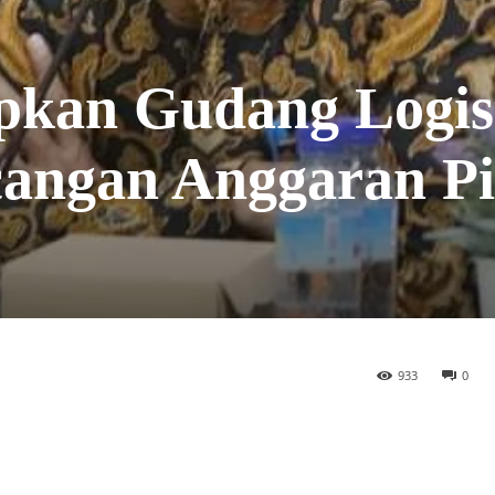
pkan Gudang Logis
angan Anggaran Pi
933
0