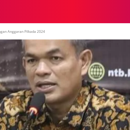
NASIONAL
NASIONAL
NTB
NEWSWIRE
MOR
ngan Anggaran Pilkada 2024