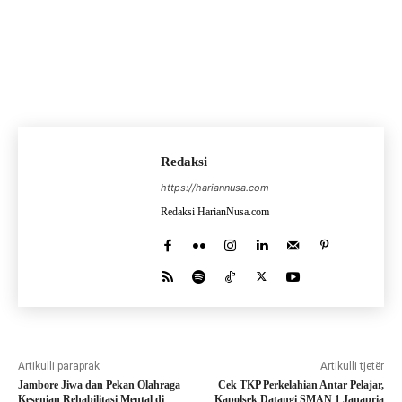
Redaksi
https://hariannusa.com
Redaksi HarianNusa.com
Artikulli paraprak
Artikulli tjetër
Jambore Jiwa dan Pekan Olahraga
Cek TKP Perkelahian Antar Pelajar,
Kesenian Rehabilitasi Mental di
Kapolsek Datangi SMAN 1 Janapria