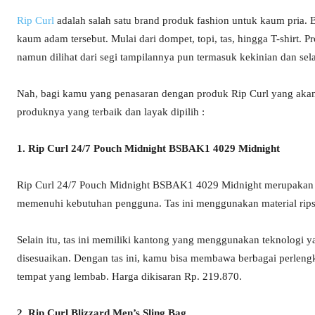
Rip Curl
adalah salah satu brand produk fashion untuk kaum pria. B
kaum adam tersebut. Mulai dari dompet, topi, tas, hingga T-shirt. Pr
namun dilihat dari segi tampilannya pun termasuk kekinian dan sel
Nah, bagi kamu yang penasaran dengan produk Rip Curl yang akan
produknya yang terbaik dan layak dipilih :
1. Rip Curl 24/7 Pouch Midnight BSBAK1 4029 Midnight
Rip Curl 24/7 Pouch Midnight BSBAK1 4029 Midnight merupakan jen
memenuhi kebutuhan pengguna. Tas ini menggunakan material ripsto
Selain itu, tas ini memiliki kantong yang menggunakan teknologi ya
disesuaikan. Dengan tas ini, kamu bisa membawa berbagai perlengk
tempat yang lembab. Harga dikisaran Rp. 219.870.
2. Rip Curl Blizzard Men’s Sling Bag