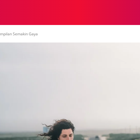
NASIONAL
NASIONAL
NTB
NEWSWIRE
MOR
Tampilan Semakin Gaya