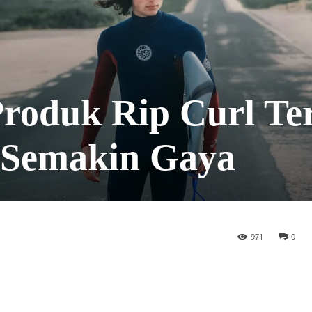
roduk Rip Curl Te
 Semakin Gaya
971
0