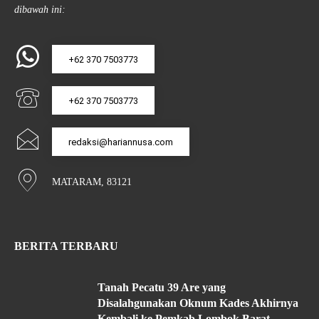
dibawah ini:
+62 370 7503773
+62 370 7503773
redaksi@hariannusa.com
MATARAM, 83121
BERITA TERBARU
Tanah Pecatu 39 Are yang
Disalahgunakan Oknum Kades Akhirnya
Kembali ke Pemkab Lombok Barat