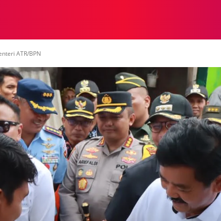
NASIONAL
NASIONAL
NTB
NEWSWIRE
MOR
enteri ATR/BPN