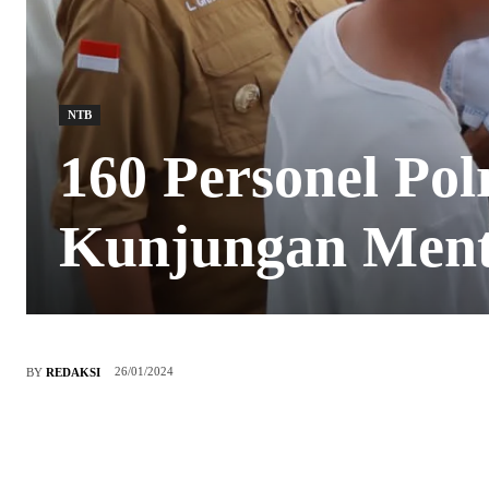
NTB
160 Personel Po
Kunjungan Men
26/01/2024
BY
REDAKSI