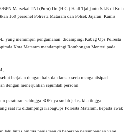
BPN Marsekal TNI (Purn) Dr. (H.C.) Hadi Tjahjanto S.I.P. di Kota
an 160 personel Polresta Mataram dan Polsek Jajaran, Kamis
M., yang memimpin pengamanan, didampingi Kabag Ops Polresta
kopimda Kota Mataram mendampingi Rombongan Menteri pada
M.,
but berjalan dengan baik dan lancar serta mengantisipasi
n dengan menerjunkan sejumlah personil.
am peraturan sehingga SOP nya sudah jelas, kita tinggal
 yang saat itu didampingi KabagOps Polresta Mataram, kepada awak
n lalu lintas hingga penjagaan di beberapa persimpangan yang