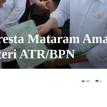
lresta Mataram Am
teri ATR/BPN
501
0