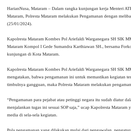
HarianNusa, Mataram – Dalam rangka kunjungan kerja Menteri ATR/
Mataram, Polresta Mataram melakukan Pengamanan dengan melibatk
(25/01/2024).
Kapolresta Mataram Kombes Pol Ariefaldi Warganegara SH SIK M
Mataram Kompol I Gede Sumandra Karthiawan SH., bersama For
kunjungan di Kota Mataram.
Kapolresta Mataram Kombes Pol Ariefaldi Warganegara SH SIK M
mengatakan, bahwa pengamanan ini untuk memastikan kegiatan terse
timbulnya gangguan, maka Polresta Mataram melakukan pengamana
“Pengamanan para pejabat atau petinggi negara itu sudah diatur dal
menjalankan tugas ini sesuai SOP saja,” ucap Kapolresta Mataram
media di sela-sela kegiatan.
Pola pengamanan yang dilakukan mulai dari pengawalan, pengatura