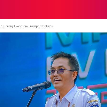
NASIONAL
NASIONAL
NTB
NEWSWIRE
MOR
LN Dorong Ekosistem Transportasi Hijau