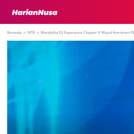
HEADLINE
INTER
Beranda
NTB
Mandalika EV Experience Chapter II: Wujud Komitmen P