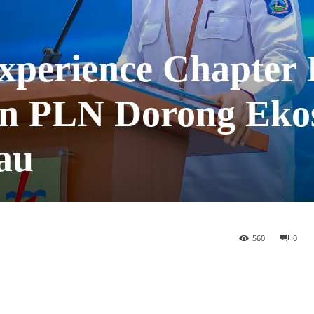
perience Chapter I
 PLN Dorong Ekos
au
560
0