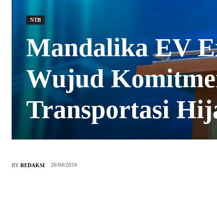
NTB
Mandalika EV Ex
Wujud Komitmen
Transportasi Hij
26/04/2024
BY
REDAKSI