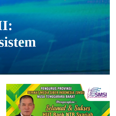
I:
istem