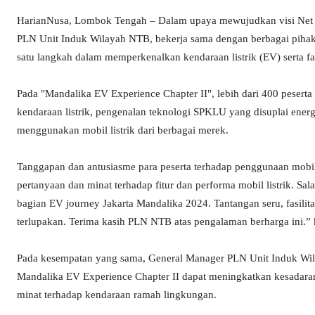
HarianNusa, Lombok Tengah – Dalam upaya mewujudkan visi Net Z
PLN Unit Induk Wilayah NTB, bekerja sama dengan berbagai pihak,
satu langkah dalam memperkenalkan kendaraan listrik (EV) serta f
Pada "Mandalika EV Experience Chapter II", lebih dari 400 peserta
kendaraan listrik, pengenalan teknologi SPKLU yang disuplai energi
menggunakan mobil listrik dari berbagai merek.
Tanggapan dan antusiasme para peserta terhadap penggunaan mobil l
pertanyaan dan minat terhadap fitur dan performa mobil listrik. Sala
bagian EV journey Jakarta Mandalika 2024. Tantangan seru, fasilit
terlupakan. Terima kasih PLN NTB atas pengalaman berharga ini.” k
Pada kesempatan yang sama, General Manager PLN Unit Induk W
Mandalika EV Experience Chapter II dapat meningkatkan kesadara
minat terhadap kendaraan ramah lingkungan.