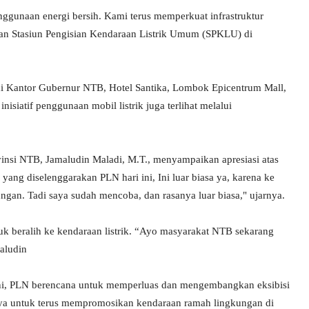
unaan energi bersih. Kami terus memperkuat infrastruktur
an Stasiun Pengisian Kendaraan Listrik Umum (SPKLU) di
k di Kantor Gubernur NTB, Hotel Santika, Lombok Epicentrum Mall,
siatif penggunaan mobil listrik juga terlihat melalui
vinsi NTB, Jamaludin Maladi, M.T., menyampaikan apresiasi atas
ang diselenggarakan PLN hari ini, Ini luar biasa ya, karena ke
gan. Tadi saya sudah mencoba, dan rasanya luar biasa," ujarnya.
k beralih ke kendaraan listrik. “Ayo masyarakat NTB sekarang
maludin
ini, PLN berencana untuk memperluas dan mengembangkan eksibisi
paya untuk terus mempromosikan kendaraan ramah lingkungan di