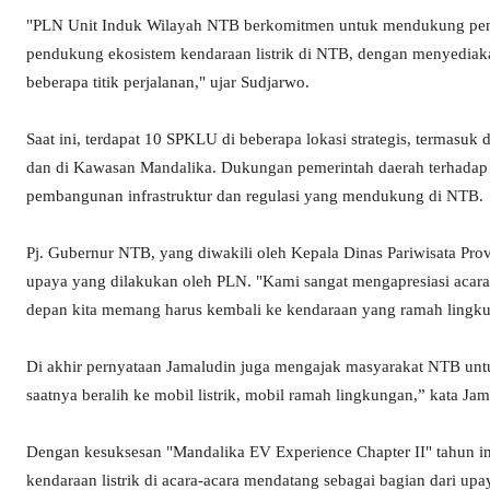
"PLN Unit Induk Wilayah NTB berkomitmen untuk mendukung pengg
pendukung ekosistem kendaraan listrik di NTB, dengan menyediak
beberapa titik perjalanan," ujar Sudjarwo.
Saat ini, terdapat 10 SPKLU di beberapa lokasi strategis, termasu
dan di Kawasan Mandalika. Dukungan pemerintah daerah terhadap ini
pembangunan infrastruktur dan regulasi yang mendukung di NTB.
Pj. Gubernur NTB, yang diwakili oleh Kepala Dinas Pariwisata Pro
upaya yang dilakukan oleh PLN. "Kami sangat mengapresiasi acara y
depan kita memang harus kembali ke kendaraan yang ramah lingkun
Di akhir pernyataan Jamaludin juga mengajak masyarakat NTB untu
saatnya beralih ke mobil listrik, mobil ramah lingkungan,” kata Ja
Dengan kesuksesan "Mandalika EV Experience Chapter II" tahun 
kendaraan listrik di acara-acara mendatang sebagai bagian dari u