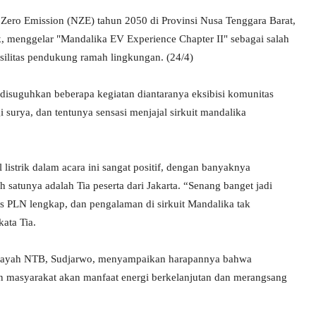
ero Emission (NZE) tahun 2050 di Provinsi Nusa Tenggara Barat,
 menggelar "Mandalika EV Experience Chapter II" sebagai salah
asilitas pendukung ramah lingkungan. (24/4)
 disuguhkan beberapa kegiatan diantaranya eksibisi komunitas
 surya, dan tentunya sensasi menjajal sirkuit mandalika
istrik dalam acara ini sangat positif, dengan banyaknya
h satunya adalah Tia peserta dari Jakarta. “Senang banget jadi
as PLN lengkap, dan pengalaman di sirkuit Mandalika tak
ata Tia.
ilayah NTB, Sudjarwo, menyampaikan harapannya bahwa
n masyarakat akan manfaat energi berkelanjutan dan merangsang