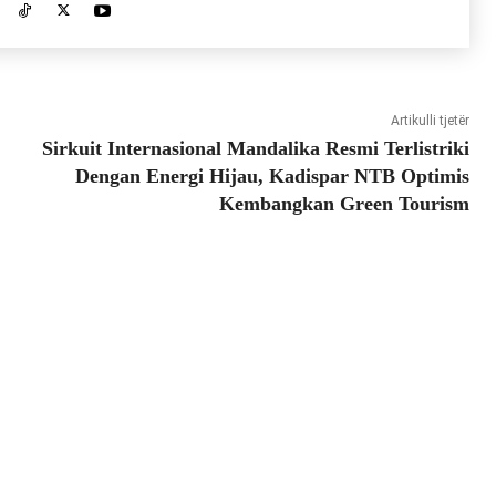
Artikulli tjetër
Sirkuit Internasional Mandalika Resmi Terlistriki
Dengan Energi Hijau, Kadispar NTB Optimis
Kembangkan Green Tourism