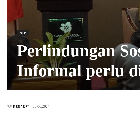
NTB
Perlindungan Sos
Informal perlu d
05/06/2024
BY
REDAKSI