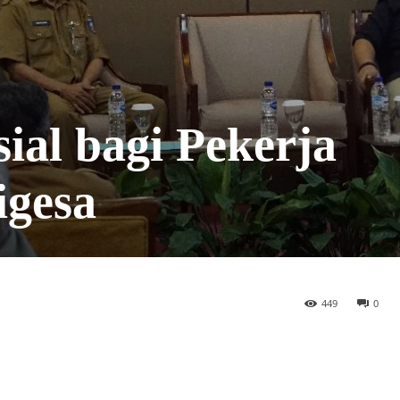
ial bagi Pekerja
igesa
449
0