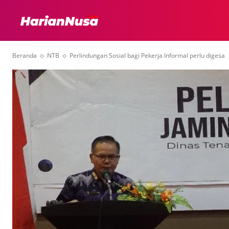
HEADLINE
INTER
Beranda
NTB
Perlindungan Sosial bagi Pekerja Informal perlu digesa