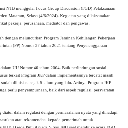
vinsi NTB menggelar Focus Group Discussion (FGD) Pelaksanaan
den Mataram, Selasa (4/6/2024). Kegiatan yang dilaksanakan
serikat pekerja, perusahaan, mediator dan pengawas.
alah dengan meluncurkan Program Jaminan Kehilangan Pekerjaan
erintah (PP) Nomor 37 tahun 2021 tentang Penyelenggaraan
ur dalam UU Nomor 40 tahun 2004. Baik perlindungan sosial
sus terkait Program JKP dalam implementasinya tercatat masih
udah diinisiasi sejak 5 tahun yang lalu. Artinya Program JKP
uga perlu penyempurnaan, baik dari aspek regulasi, persyaratan
ng diatur dalam regulasi dengan permasalahan nyata yang dihadapi
 masukan atau rekomendasi kepada pemerintah untuk
ns NTB I Gede Putu Aryadi, S.Sos, MH saat membuka acara FGD.