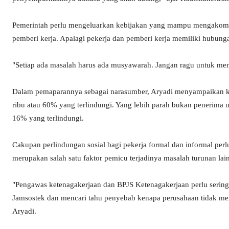
Pemerintah perlu mengeluarkan kebijakan yang mampu mengakomod
pemberi kerja. Apalagi pekerja dan pemberi kerja memiliki hubung
"Setiap ada masalah harus ada musyawarah. Jangan ragu untuk mem
Dalam pemaparannya sebagai narasumber, Aryadi menyampaikan kon
ribu atau 60% yang terlindungi. Yang lebih parah bukan penerima up
16% yang terlindungi.
Cakupan perlindungan sosial bagi pekerja formal dan informal perlu
merupakan salah satu faktor pemicu terjadinya masalah turunan lai
"Pengawas ketenagakerjaan dan BPJS Ketenagakerjaan perlu sering
Jamsostek dan mencari tahu penyebab kenapa perusahaan tidak me
Aryadi.