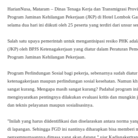
HarianNusa, Mataram – Dinas Tenaga Kerja dan Transmigrasi Pro
Program Jaminan Kehilangan Pekerjaan (JKP) di Hotel Lombok Gar
selama dua hari ini diikuti oleh 25 peserta yang terdiri dari unsur 
Salah satu upaya pemerintah untuk mengantisipasi resiko PHK ad
(JKP) oleh BPJS Ketenagakerjaan yang diatur dalam Peraturan Pem
Program Jaminan Kehilangan Pekerjaan.
Program Perlindungan Sosial bagi pekerja, sebenarnya sudah diat
ketenagakerjaan maupun perlindungan sosial kesehatan. Namun khu
sangat kurang. Mengapa masih sangat kurang? Padahal program ini s
mengisyaratkan pentingnya dilakukan evaluasi kritis dan mungkin j
dan teknis pelayanan maupun sosialisasinya.
"Inilah yang harus diidentifikasi dan diselaraskan antara norma ya
di lapangan. Sehingga FGD ini nantinya diharapkan bisa memberi
penyempurnaannya dimasa yang akan datang," ujar Kadisnakertra