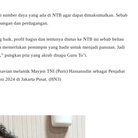
si sumber daya yang ada di NTB agar dapat dimaksimalkan. Sebab
bangan dan perdagangan.
 baik, profil bagus dan tentunya diutus ke NTB ini sebab beliau
sih memerlukan pemimpin yang hadir untuk menjadi panutan. Jadi
,” pungkas pria yang akrab disapa Guru To’i.
navian melantik Mayjen TNI (Purn) Hassanudin sebagai Penjabat
i 2024 di Jakarta Pusat. (HN3)