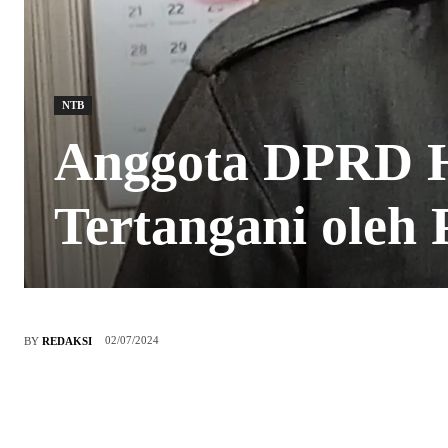
NTB
Anggota DPRD H
Tertangani oleh
02/07/2024
BY
REDAKSI