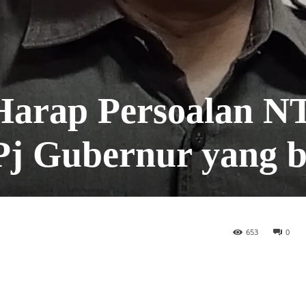
arap Persoalan N
 Pj Gubernur yang 
653
0