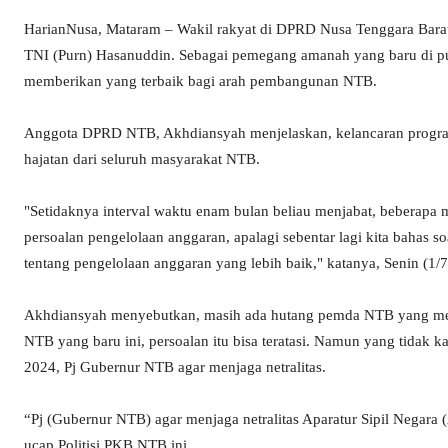
HarianNusa, Mataram – Wakil rakyat di DPRD Nusa Tenggara Barat
TNI (Purn) Hasanuddin. Sebagai pemegang amanah yang baru di p
memberikan yang terbaik bagi arah pembangunan NTB.
Anggota DPRD NTB, Akhdiansyah menjelaskan, kelancaran program d
hajatan dari seluruh masyarakat NTB.
"Setidaknya interval waktu enam bulan beliau menjabat, beberapa m
persoalan pengelolaan anggaran, apalagi sebentar lagi kita bahas 
tentang pengelolaan anggaran yang lebih baik," katanya, Senin (1/
Akhdiansyah menyebutkan, masih ada hutang pemda NTB yang men
NTB yang baru ini, persoalan itu bisa teratasi. Namun yang tida
2024, Pj Gubernur NTB agar menjaga netralitas.
“Pj (Gubernur NTB) agar menjaga netralitas Aparatur Sipil Negara (
ucap Politisi PKB NTB ini.