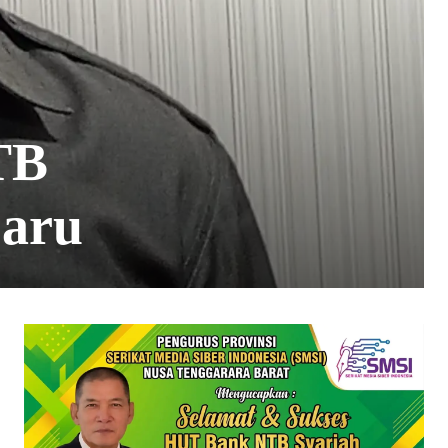
TB
baru