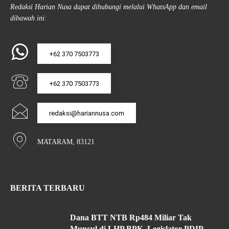
Redaksi Harian Nusa dapat dihubungi melalui WhatsApp dan email
dibawah ini:
+62 370 7503773
+62 370 7503773
redaksi@hariannusa.com
MATARAM, 83121
BERITA TERBARU
Dana BTT NTB Rp484 Miliar Tak
Muncul di LHP BPK, Legislator PDIP