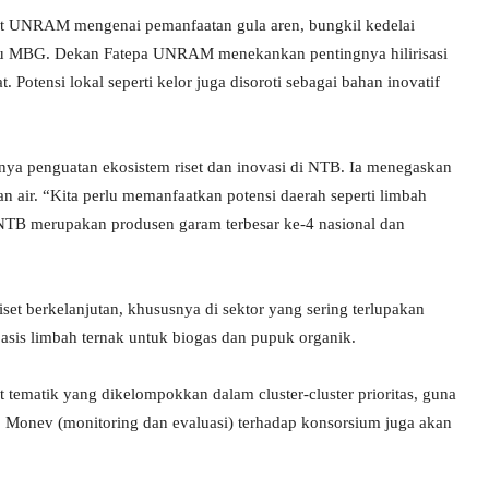
iset UNRAM mengenai pemanfaatan gula aren, bungkil kedelai
usu MBG. Dekan Fatepa UNRAM menekankan pentingnya hilirisasi
 Potensi lokal seperti kelor juga disoroti sebagai bahan inovatif
gnya penguatan ekosistem riset dan inovasi di NTB. Ia menegaskan
n air. “Kita perlu memanfaatkan potensi daerah seperti limbah
t NTB merupakan produsen garam terbesar ke-4 nasional dan
t berkelanjutan, khususnya di sektor yang sering terlupakan
basis limbah ternak untuk biogas dan pupuk organik.
tematik yang dikelompokkan dalam cluster-cluster prioritas, guna
. Monev (monitoring dan evaluasi) terhadap konsorsium juga akan