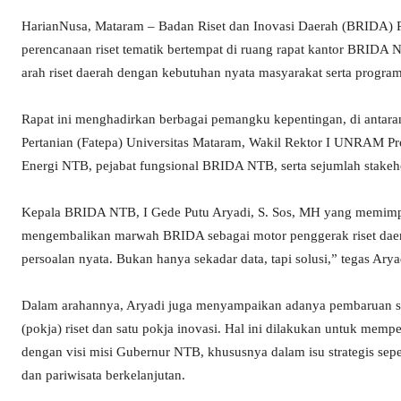
HarianNusa, Mataram – Badan Riset dan Inovasi Daerah (BRIDA) 
perencanaan riset tematik bertempat di ruang rapat kantor BRIDA
arah riset daerah dengan kebutuhan nyata masyarakat serta program
Rapat ini menghadirkan berbagai pemangku kepentingan, di antara
Pertanian (Fatepa) Universitas Mataram, Wakil Rektor I UNRAM P
Energi NTB, pejabat fungsional BRIDA NTB, serta sejumlah stakehol
Kepala BRIDA NTB, I Gede Putu Aryadi, S. Sos, MH yang memimpi
mengembalikan marwah BRIDA sebagai motor penggerak riset daerah
persoalan nyata. Bukan hanya sekadar data, tapi solusi,” tegas Arya
Dalam arahannya, Aryadi juga menyampaikan adanya pembaruan st
(pokja) riset dan satu pokja inovasi. Hal ini dilakukan untuk mempe
dengan visi misi Gubernur NTB, khususnya dalam isu strategis sepe
dan pariwisata berkelanjutan.