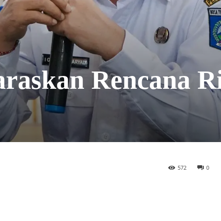
raskan Rencana Ri
572
0