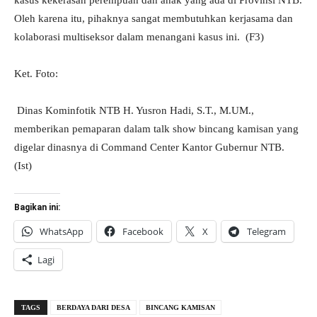
kasus kekerasan perempuan dan anak yang ada di Provinsi NTB.
Oleh karena itu, pihaknya sangat membutuhkan kerjasama dan
kolaborasi multiseksor dalam menangani kasus ini. (F3)
Ket. Foto:
Dinas Kominfotik NTB H. Yusron Hadi, S.T., M.UM.,
memberikan pemaparan dalam talk show bincang kamisan yang
digelar dinasnya di Command Center Kantor Gubernur NTB.
(Ist)
Bagikan ini:
WhatsApp
Facebook
X
Telegram
Lagi
TAGS
BERDAYA DARI DESA
BINCANG KAMISAN