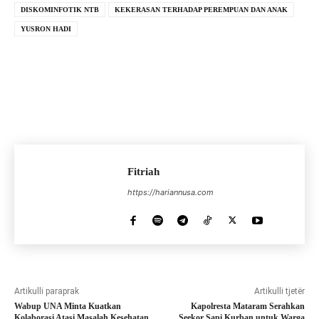
DISKOMINFOTIK NTB
KEKERASAN TERHADAP PEREMPUAN DAN ANAK
YUSRON HADI
Fitriah
https://hariannusa.com
Artikulli paraprak
Artikulli tjetër
Wabup UNA Minta Kuatkan
Kapolresta Mataram Serahkan
Kolaborasi Atasi Masalah Kesehatan
Seekor Sapi Kurban untuk Warga