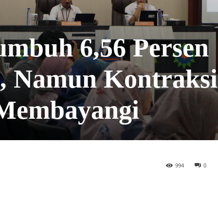
mbuh 6,56 Persen
5, Namun Kontraksi
 Membayangi
994
0