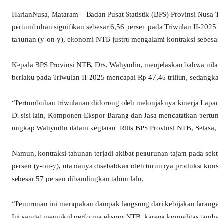
HarianNusa, Mataram – Badan Pusat Statistik (BPS) Provinsi Nus
pertumbuhan signifikan sebesar 6,56 persen pada Triwulan II-202
tahunan (y-on-y), ekonomi NTB justru mengalami kontraksi sebesar
Kepala BPS Provinsi NTB, Drs. Wahyudin, menjelaskan bahwa nila
berlaku pada Triwulan II-2025 mencapai Rp 47,46 triliun, sedangka
“Pertumbuhan triwulanan didorong oleh melonjaknya kinerja Lapan
Di sisi lain, Komponen Ekspor Barang dan Jasa mencatatkan pertumb
ungkap Wahyudin dalam kegiatan Rilis BPS Provinsi NTB, Selasa, 
Namun, kontraksi tahunan terjadi akibat penurunan tajam pada se
persen (y-on-y), utamanya disebabkan oleh turunnya produksi k
sebesar 57 persen dibandingkan tahun lalu.
“Penurunan ini merupakan dampak langsung dari kebijakan larang
Ini sangat memukul performa ekspor NTB, karena komoditas tamban