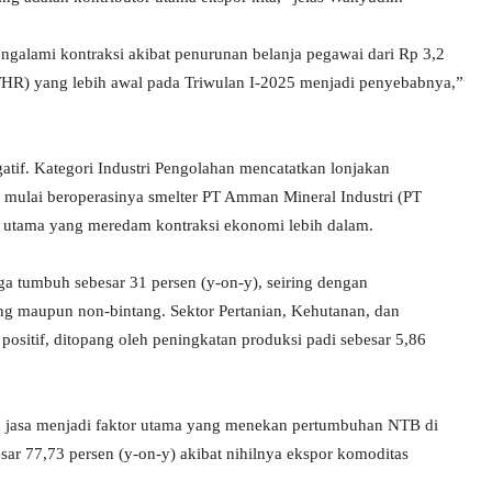
engalami kontraksi akibat penurunan belanja pegawai dari Rp 3,2
(THR) yang lebih awal pada Triwulan I-2025 menjadi penyebabnya,”
tif. Kategori Industri Pengolahan mencatatkan lonjakan
 mulai beroperasinya smelter PT Amman Mineral Industri (PT
 utama yang meredam kontraksi ekonomi lebih dalam.
 tumbuh sebesar 31 persen (y-on-y), seiring dengan
ng maupun non-bintang. Sektor Pertanian, Kehutanan, dan
itif, ditopang oleh peningkatan produksi padi sebesar 5,86
an jasa menjadi faktor utama yang menekan pertumbuhan NTB di
esar 77,73 persen (y-on-y) akibat nihilnya ekspor komoditas