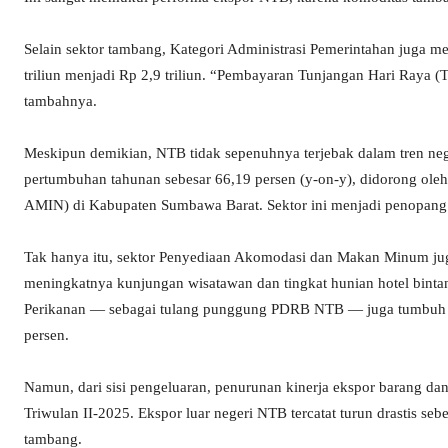
Selain sektor tambang, Kategori Administrasi Pemerintahan juga m
triliun menjadi Rp 2,9 triliun. “Pembayaran Tunjangan Hari Raya 
tambahnya.
Meskipun demikian, NTB tidak sepenuhnya terjebak dalam tren nega
pertumbuhan tahunan sebesar 66,19 persen (y-on-y), didorong oleh
AMIN) di Kabupaten Sumbawa Barat. Sektor ini menjadi penopang
Tak hanya itu, sektor Penyediaan Akomodasi dan Makan Minum juga
meningkatnya kunjungan wisatawan dan tingkat hunian hotel binta
Perikanan — sebagai tulang punggung PDRB NTB — juga tumbuh pos
persen.
Namun, dari sisi pengeluaran, penurunan kinerja ekspor barang d
Triwulan II-2025. Ekspor luar negeri NTB tercatat turun drastis seb
tambang.