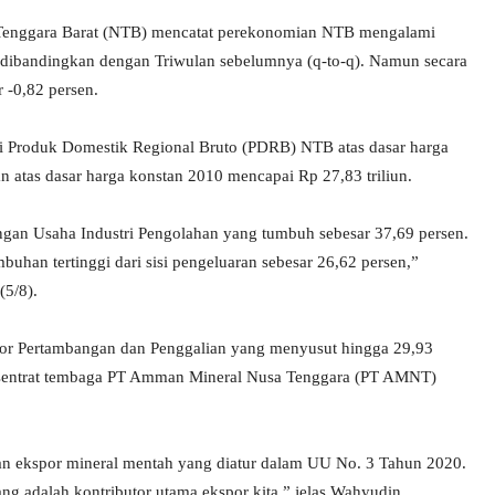
a Tenggara Barat (NTB) mencatat perekonomian NTB mengalami
5 dibandingkan dengan Triwulan sebelumnya (q-to-q). Namun secara
 -0,82 persen.
i Produk Domestik Regional Bruto (PDRB) NTB atas dasar harga
n atas dasar harga konstan 2010 mencapai Rp 27,83 triliun.
gan Usaha Industri Pengolahan yang tumbuh sebesar 37,69 persen.
uhan tertinggi dari sisi pengeluaran sebesar 26,62 persen,”
(5/8).
ktor Pertambangan dan Penggalian yang menyusut hingga 29,93
onsentrat tembaga PT Amman Mineral Nusa Tenggara (PT AMNT)
an ekspor mineral mentah yang diatur dalam UU No. 3 Tahun 2020.
g adalah kontributor utama ekspor kita,” jelas Wahyudin.