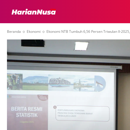
HEADLINE
INTER
Beranda
Ekonomi
Ekonomi NTB Tumbuh 6,56 Persen Triwulan II-202