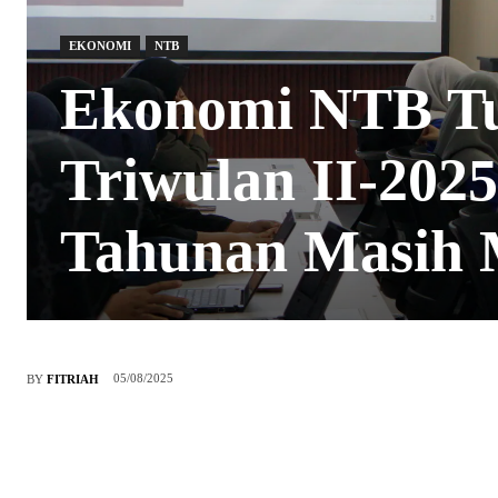
EKONOMI
NTB
Ekonomi NTB Tu
Triwulan II-202
Tahunan Masih
05/08/2025
BY
FITRIAH