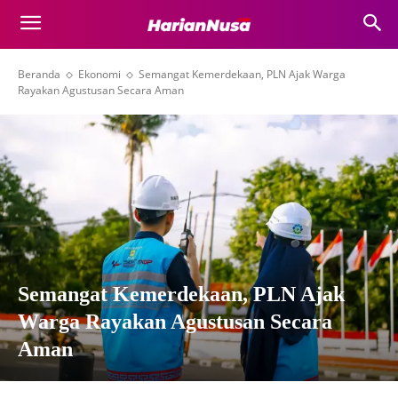
Beranda
Ekonomi
Semangat Kemerdekaan, PLN Ajak Warga
Rayakan Agustusan Secara Aman
Semangat Kemerdekaan, PLN Ajak
Warga Rayakan Agustusan Secara
Aman