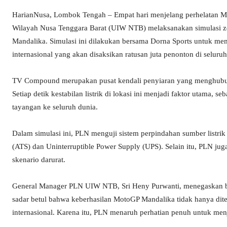
HarianNusa, Lombok Tengah – Empat hari menjelang perhelatan M
Wilayah Nusa Tenggara Barat (UIW NTB) melaksanakan simulasi ze
Mandalika. Simulasi ini dilakukan bersama Dorna Sports untuk mema
internasional yang akan disaksikan ratusan juta penonton di seluruh
TV Compound merupakan pusat kendali penyiaran yang menghubungka
Setiap detik kestabilan listrik di lokasi ini menjadi faktor utama,
tayangan ke seluruh dunia.
Dalam simulasi ini, PLN menguji sistem perpindahan sumber listr
(ATS) dan Uninterruptible Power Supply (UPS). Selain itu, PLN jug
skenario darurat.
General Manager PLN UIW NTB, Sri Heny Purwanti, menegaskan b
sadar betul bahwa keberhasilan MotoGP Mandalika tidak hanya diten
internasional. Karena itu, PLN menaruh perhatian penuh untuk men