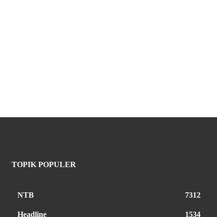
TOPIK POPULER
NTB
7312
Headline
1534