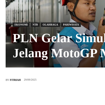
EKONOMI
NTB
OLAHRAGA
PARIWISATA
PLN Gelar Simu
Jelang MotoGP 
29/09/2025
BY
FITRIAH