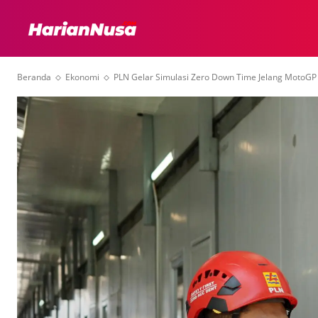
HEADLINE
INTER
Beranda
Ekonomi
PLN Gelar Simulasi Zero Down Time Jelang MotoGP