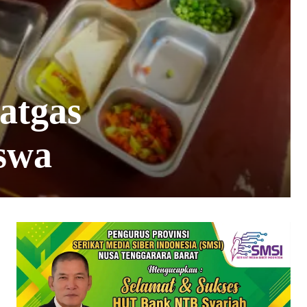
atgas
swa