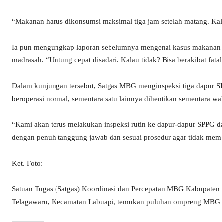
“Makanan harus dikonsumsi maksimal tiga jam setelah matang. Kalau
Ia pun mengungkap laporan sebelumnya mengenai kasus makanan 
madrasah. “Untung cepat disadari. Kalau tidak? Bisa berakibat fata
Dalam kunjungan tersebut, Satgas MBG menginspeksi tiga dapur S
beroperasi normal, sementara satu lainnya dihentikan sementara wa
“Kami akan terus melakukan inspeksi rutin ke dapur-dapur SPPG da
dengan penuh tanggung jawab dan sesuai prosedur agar tidak mem
Ket. Foto:
Satuan Tugas (Satgas) Koordinasi dan Percepatan MBG Kabupate
Telagawaru, Kecamatan Labuapi, temukan puluhan ompreng MBG ti