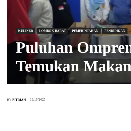
KULINER
LOMBOK BARAT
PEMERINTAHAN
PENDIDIKAN
Puluhan Ompren
Temukan Makana
03/10/2025
BY
FITRIAH