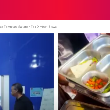
NASIONAL
NASIONAL
NTB
NEWSWIRE
MOR
as Temukan Makanan Tak Diminati Siswa