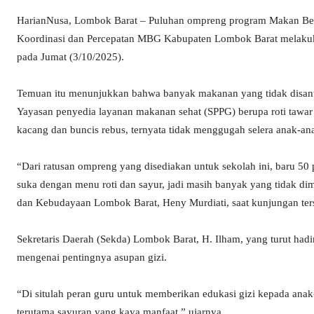
HarianNusa, Lombok Barat – Puluhan ompreng program Makan Berg
Koordinasi dan Percepatan MBG Kabupaten Lombok Barat melakuk
pada Jumat (3/10/2025).
Temuan itu menunjukkan bahwa banyak makanan yang tidak disantap
Yayasan penyedia layanan makanan sehat (SPPG) berupa roti tawar 
kacang dan buncis rebus, ternyata tidak menggugah selera anak-an
“Dari ratusan ompreng yang disediakan untuk sekolah ini, baru 5
suka dengan menu roti dan sayur, jadi masih banyak yang tidak 
dan Kebudayaan Lombok Barat, Heny Murdiati, saat kunjungan ter
Sekretaris Daerah (Sekda) Lombok Barat, H. Ilham, yang turut ha
mengenai pentingnya asupan gizi.
“Di situlah peran guru untuk memberikan edukasi gizi kepada ana
terutama sayuran yang kaya manfaat,” ujarnya.