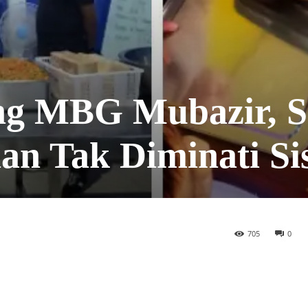
g MBG Mubazir, S
n Tak Diminati Si
705
0