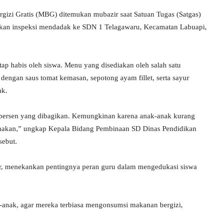
izi Gratis (MBG) ditemukan mubazir saat Satuan Tugas (Satgas)
an inspeksi mendadak ke SDN 1 Telagawaru, Kecamatan Labuapi,
 habis oleh siswa. Menu yang disediakan oleh salah satu
dengan saus tomat kemasan, sepotong ayam fillet, serta sayur
ak.
0 persen yang dibagikan. Kemungkinan karena anak-anak kurang
dimakan,” ungkap Kepala Bidang Pembinaan SD Dinas Pendidikan
sebut.
dir, menekankan pentingnya peran guru dalam mengedukasi siswa
k-anak, agar mereka terbiasa mengonsumsi makanan bergizi,