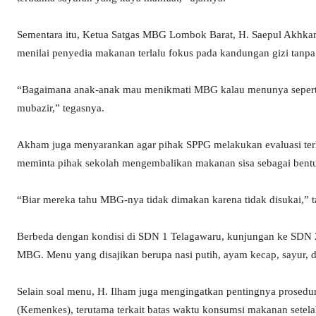
Sementara itu, Ketua Satgas MBG Lombok Barat, H. Saepul Akhkam
menilai penyedia makanan terlalu fokus pada kandungan gizi tanp
“Bagaimana anak-anak mau menikmati MBG kalau menunya seperti i
mubazir,” tegasnya.
Akham juga menyarankan agar pihak SPPG melakukan evaluasi terh
meminta pihak sekolah mengembalikan makanan sisa sebagai bent
“Biar mereka tahu MBG-nya tidak dimakan karena tidak disukai,” 
Berbeda dengan kondisi di SDN 1 Telagawaru, kunjungan ke SDN 
MBG. Menu yang disajikan berupa nasi putih, ayam kecap, sayur, da
Selain soal menu, H. Ilham juga mengingatkan pentingnya prosedu
(Kemenkes), terutama terkait batas waktu konsumsi makanan setel