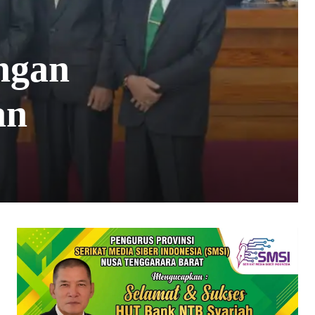
ngan
an