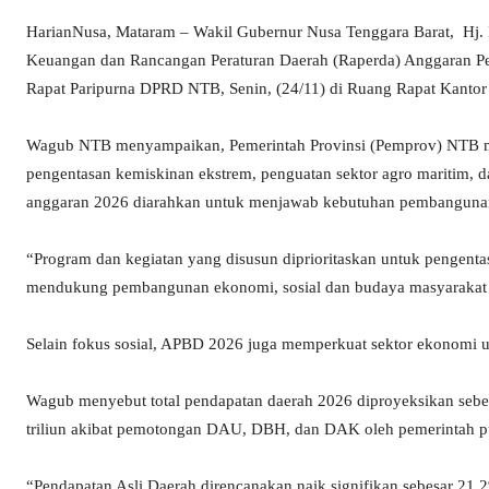
HarianNusa, Mataram – Wakil Gubernur Nusa Tenggara Barat, Hj
Keuangan dan Rancangan Peraturan Daerah (Raperda) Anggaran P
Rapat Paripurna DPRD NTB, Senin, (24/11) di Ruang Rapat Kanto
Wagub NTB menyampaikan, Pemerintah Provinsi (Pemprov) NTB me
pengentasan kemiskinan ekstrem, penguatan sektor agro maritim, 
anggaran 2026 diarahkan untuk menjawab kebutuhan pembanguna
“Program dan kegiatan yang disusun diprioritaskan untuk pengent
mendukung pembangunan ekonomi, sosial dan budaya masyarakat
Selain fokus sosial, APBD 2026 juga memperkuat sektor ekonomi ut
Wagub menyebut total pendapatan daerah 2026 diproyeksikan sebes
triliun akibat pemotongan DAU, DBH, dan DAK oleh pemerintah pu
“Pendapatan Asli Daerah direncanakan naik signifikan sebesar 21,2