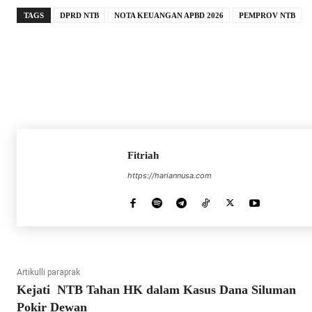
TAGS
DPRD NTB
NOTA KEUANGAN APBD 2026
PEMPROV NTB
Fitriah
https://hariannusa.com
Artikulli paraprak
Kejati NTB Tahan HK dalam Kasus Dana Siluman
Pokir Dewan