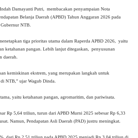
. Indah Damayanti Putri, membacakan penyampaian Nota
endapatan Belanja Daerah (APBD) Tahun Anggaran 2026 pada
r Gubernur NTB.
netapkan tiga prioritas utama dalam Raperda APBD 2026, yaitu
dan ketahanan pangan. Lebih lanjut ditegaskan, penyusunan
n daerah.
asan kemiskinan ekstrem, yang merupakan langkah untuk
 di NTB,” ujar Wagub Dinda.
ama, yaitu ketahanan pangan, agromaritim, dan pariwisata.
ar Rp 5,64 triliun, turun dari APBD Murni 2025 sebesar Rp 6,33
sat. Namun, Pendapatan Asli Daerah (PAD) justru meningkat.
%, dari Rp 2,51 triliun pada APBD 2025 menjadi Rp 3,04 triliun di