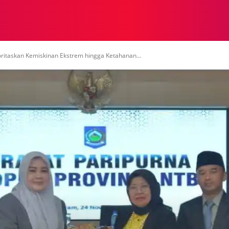
NASIONAL
NASIONAL
NTB
NEWSWIRE
MOR
itaskan Kemiskinan Ekstrem hingga Ketahanan...