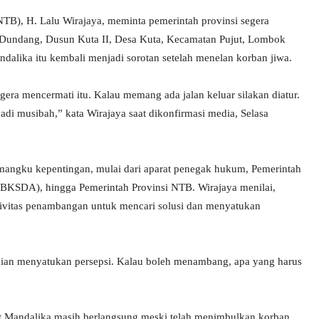
B), H. Lalu Wirajaya, meminta pemerintah provinsi segera
t Dundang, Dusun Kuta II, Desa Kuta, Kecamatan Pujut, Lombok
dalika itu kembali menjadi sorotan setelah menelan korban jiwa.
era mencermati itu. Kalau memang ada jalan keluar silakan diatur.
di musibah,” kata Wirajaya saat dikonfirmasi media, Selasa
emangku kepentingan, mulai dari aparat penegak hukum, Pemerintah
KSDA), hingga Pemerintah Provinsi NTB. Wirajaya menilai,
ivitas penambangan untuk mencari solusi dan menyatukan
dian menyatukan persepsi. Kalau boleh menambang, apa yang harus
kuit Mandalika masih berlangsung meski telah menimbulkan korban.