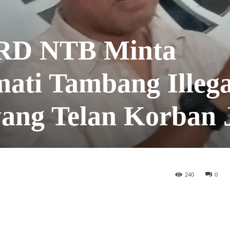
PRD NTB Minta
ati Tambang Illega
ang Telan Korban 
240
0