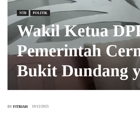
NTB
POLITIK
Wakil Ketua D
Pemerintah Cerm
Bukit Dundang y
10/12/2025
BY
FITRIAH