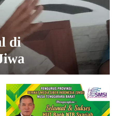
l di
Jiwa