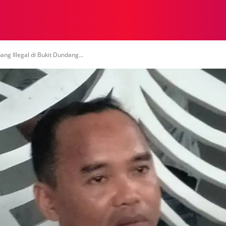
NASIONAL
NASIONAL
NTB
NEWSWIRE
MOR
g Illegal di Bukit Dundang...