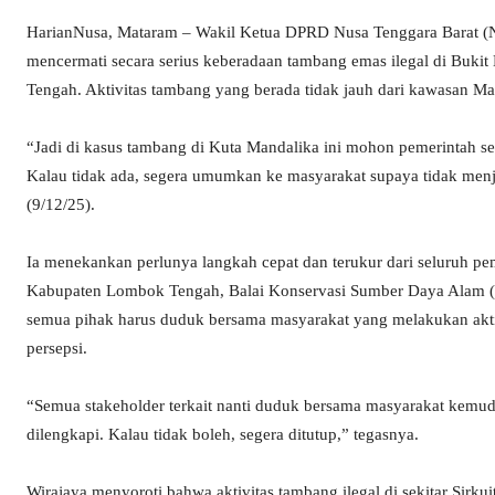
HarianNusa, Mataram – Wakil Ketua DPRD Nusa Tenggara Barat (NT
mencermati secara serius keberadaan tambang emas ilegal di Buki
Tengah. Aktivitas tambang yang berada tidak jauh dari kawasan Man
“Jadi di kasus tambang di Kuta Mandalika ini mohon pemerintah seg
Kalau tidak ada, segera umumkan ke masyarakat supaya tidak menja
(9/12/25).
Ia menekankan perlunya langkah cepat dan terukur dari seluruh p
Kabupaten Lombok Tengah, Balai Konservasi Sumber Daya Alam (B
semua pihak harus duduk bersama masyarakat yang melakukan akt
persepsi.
“Semua stakeholder terkait nanti duduk bersama masyarakat kemu
dilengkapi. Kalau tidak boleh, segera ditutup,” tegasnya.
Wirajaya menyoroti bahwa aktivitas tambang ilegal di sekitar Sir