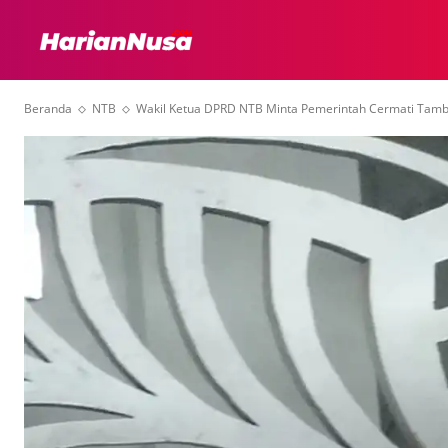
HEADLINE
INTER
Beranda
NTB
Wakil Ketua DPRD NTB Minta Pemerintah Cermati Tamban