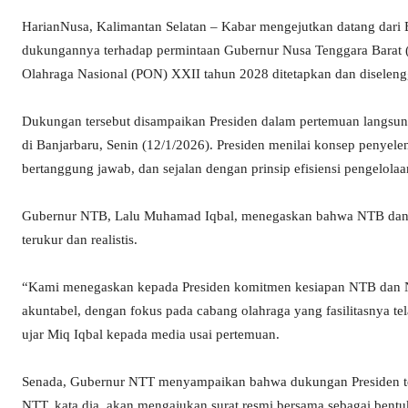
HarianNusa, Kalimantan Selatan – Kabar mengejutkan datang dari 
dukungannya terhadap permintaan Gubernur Nusa Tenggara Barat
Olahraga Nasional (PON) XXII tahun 2028 ditetapkan dan disele
Dukungan tersebut disampaikan Presiden dalam pertemuan langsun
di Banjarbaru, Senin (12/1/2026). Presiden menilai konsep penye
bertanggung jawab, dan sejalan dengan prinsip efisiensi pengelola
Gubernur NTB, Lalu Muhamad Iqbal, menegaskan bahwa NTB dan 
terukur dan realistis.
“Kami menegaskan kepada Presiden komitmen kesiapan NTB dan N
akuntabel, dengan fokus pada cabang olahraga yang fasilitasnya te
ujar Miq Iqbal kepada media usai pertemuan.
Senada, Gubernur NTT menyampaikan bahwa dukungan Presiden terse
NTT, kata dia, akan mengajukan surat resmi bersama sebagai bent