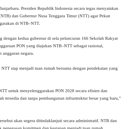
Banjarbaru. Presiden Republik Indonesia secara tegas menyatakan
 (NTB) dan Gubernur Nusa Tenggara Timur (NTT) agar Pekan
nggarakan di NTB–NTT.
g dengan kedua gubernur di sela peluncuran 166 Sekolah Rakyat
lenggaraan PON yang diajukan NTB–NTT sebagai rasional,
an anggaran negara.
NTT siap menjadi tuan rumah bersama dengan pendekatan yang
TT untuk menyelenggarakan PON 2028 secara efisien dan
lah tersedia dan tanpa pembangunan infrastruktur besar yang baru,”
but akan segera ditindaklanjuti secara administratif. NTB dan
uk penegasan komitmen dan kesiapan menjadi tuan rumah.