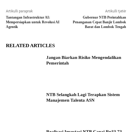
Artikulli paraprak
Artikulli tjetër
Tantangan Infrastruktur AI:
Gubernur NTB Perintahkan
Mempersiapkan untuk Revolusi AI
Penanganan Cepat Banjir Lombok
Agentik
Barat dan Lombok Tengah
RELATED ARTICLES
Jangan Biarkan Risiko Mengendalikan
Pemerintah
NTB Selangkah Lagi Terapkan Sistem
Manajemen Talenta ASN
Realisasi Investasi NTB Capai Rp33,73