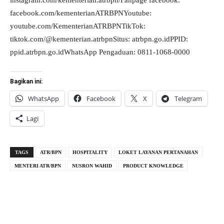
instagram.com/kementerian.atrbpn/Fanpage facebook:
facebook.com/kementerianATRBPNYoutube:
youtube.com/KementerianATRBPNTikTok:
tiktok.com/@kementerian.atrbpnSitus: atrbpn.go.idPPID:
ppid.atrbpn.go.idWhatsApp Pengaduan: 0811-1068-0000
Bagikan ini:
WhatsApp
Facebook
X
Telegram
Lagi
TAGS
ATR/BPN
HOSPITALITY
LOKET LAYANAN PERTANAHAN
MENTERI ATR/BPN
NUSRON WAHID
PRODUCT KNOWLEDGE