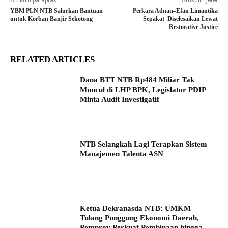
Artikulli paraprak
Artikulli tjetër
YBM PLN NTB Salurkan Bantuan
Perkara Adnan–Efan Limantika
untuk Korban Banjir Sekotong
Sepakat Diselesaikan Lewat
Restorative Justice
RELATED ARTICLES
Dana BTT NTB Rp484 Miliar Tak
Muncul di LHP BPK, Legislator PDIP
Minta Audit Investigatif
NTB Selangkah Lagi Terapkan Sistem
Manajemen Talenta ASN
Ketua Dekranasda NTB: UMKM
Tulang Punggung Ekonomi Daerah,
Pemprov Perkuat Pembinaan hingga