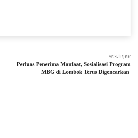
Artikulli tjetër
Perluas Penerima Manfaat, Sosialisasi Program
MBG di Lombok Terus Digencarkan