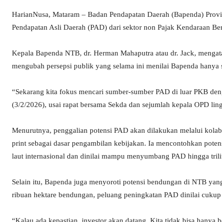
HarianNusa, Mataram – Badan Pendapatan Daerah (Bapenda) Provi
Pendapatan Asli Daerah (PAD) dari sektor non Pajak Kendaraan Be
Kepala Bapenda NTB, dr. Herman Mahaputra atau dr. Jack, mengat
mengubah persepsi publik yang selama ini menilai Bapenda hanya
“Sekarang kita fokus mencari sumber-sumber PAD di luar PKB deng
(3/2/2026), usai rapat bersama Sekda dan sejumlah kepala OPD l
Menurutnya, penggalian potensi PAD akan dilakukan melalui kolabor
print sebagai dasar pengambilan kebijakan. Ia mencontohkan poten
laut internasional dan dinilai mampu menyumbang PAD hingga triliu
Selain itu, Bapenda juga menyoroti potensi bendungan di NTB yan
ribuan hektare bendungan, peluang peningkatan PAD dinilai cukup 
“Kalau ada kepastian, investor akan datang. Kita tidak bisa hanya