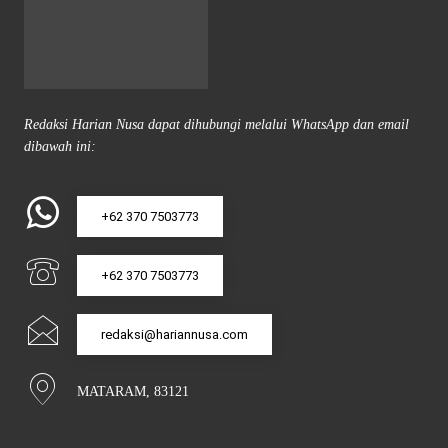
Redaksi Harian Nusa dapat dihubungi melalui WhatsApp dan email
dibawah ini:
+62 370 7503773
+62 370 7503773
redaksi@hariannusa.com
MATARAM, 83121