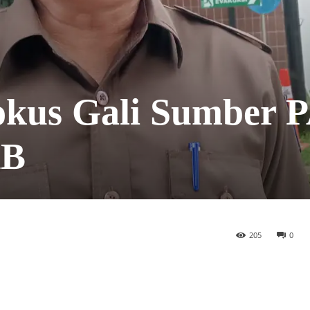
kus Gali Sumber 
KB
205
0