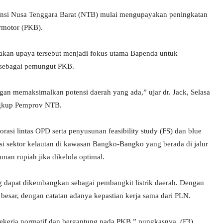
nsi Nusa Tenggara Barat (NTB) mulai mengupayakan peningkatan
rmotor (PKB).
akan upaya tersebut menjadi fokus utama Bapenda untuk
 sebagai pemungut PKB.
an memaksimalkan potensi daerah yang ada,” ujar dr. Jack, Selasa
ingkup Pemprov NTB.
asi lintas OPD serta penyusunan feasibility study (FS) dan blue
si sektor kelautan di kawasan Bangko-Bangko yang berada di jalur
nan rupiah jika dikelola optimal.
g dapat dikembangkan sebagai pembangkit listrik daerah. Dengan
besar, dengan catatan adanya kepastian kerja sama dari PLN.
 bekerja normatif dan bergantung pada PKB,” pungkasnya. (F3)