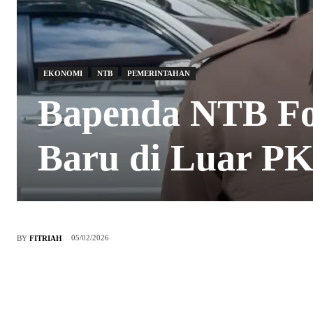
EKONOMI
NTB
PEMERINTAHAN
Bapenda NTB Fo
Baru di Luar P
05/02/2026
BY
FITRIAH