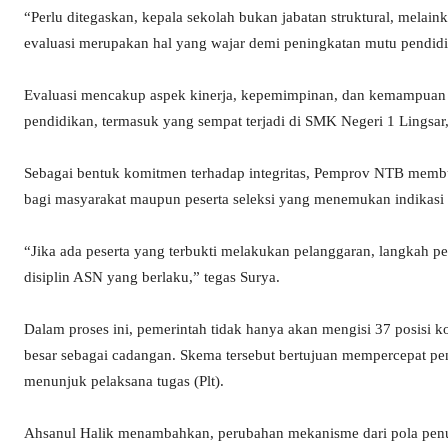
“Perlu ditegaskan, kepala sekolah bukan jabatan struktural, melai
evaluasi merupakan hal yang wajar demi peningkatan mutu pendidik
Evaluasi mencakup aspek kinerja, kepemimpinan, dan kemampuan m
pendidikan, termasuk yang sempat terjadi di SMK Negeri 1 Lingsar, 
Sebagai bentuk komitmen terhadap integritas, Pemprov NTB membu
bagi masyarakat maupun peserta seleksi yang menemukan indikasi
“Jika ada peserta yang terbukti melakukan pelanggaran, langkah per
disiplin ASN yang berlaku,” tegas Surya.
Dalam proses ini, pemerintah tidak hanya akan mengisi 37 posisi ko
besar sebagai cadangan. Skema tersebut bertujuan mempercepat peng
menunjuk pelaksana tugas (Plt).
Ahsanul Halik menambahkan, perubahan mekanisme dari pola penu