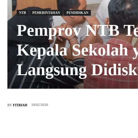
NTB
PEMERINTAHAN
PENDIDIKAN
Pemprov NTB Teg
Kepala Sekolah 
Langsung Didisku
18/02/2026
BY
FITRIAH