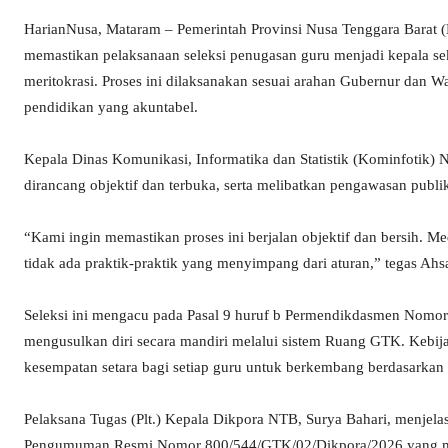
HarianNusa, Mataram – Pemerintah Provinsi Nusa Tenggara Barat 
memastikan pelaksanaan seleksi penugasan guru menjadi kepala seko
meritokrasi. Proses ini dilaksanakan sesuai arahan Gubernur dan W
pendidikan yang akuntabel.
Kepala Dinas Komunikasi, Informatika dan Statistik (Kominfotik)
dirancang objektif dan terbuka, serta melibatkan pengawasan publi
“Kami ingin memastikan proses ini berjalan objektif dan bersih. M
tidak ada praktik-praktik yang menyimpang dari aturan,” tegas Ahs
Seleksi ini mengacu pada Pasal 9 huruf b Permendikdasmen Nom
mengusulkan diri secara mandiri melalui sistem Ruang GTK. Kebij
kesempatan setara bagi setiap guru untuk berkembang berdasarkan 
Pelaksana Tugas (Plt.) Kepala Dikpora NTB, Surya Bahari, menjela
Pengumuman Resmi Nomor 800/544/GTK/02/Dikpora/2026 yang memua