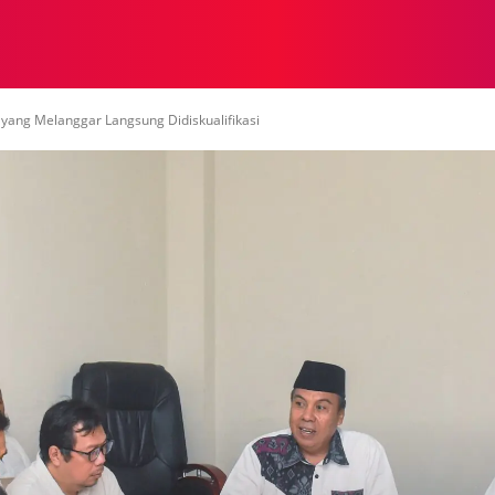
NASIONAL
NASIONAL
NTB
NEWSWIRE
MOR
yang Melanggar Langsung Didiskualifikasi