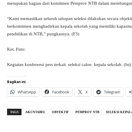
merupakan bagian dari komitmen Pemprov NTB dalam membangun ta
“Kami memastikan seluruh tahapan seleksi dilakukan secara objekt
berkomitmen menghadirkan kepala sekolah yang memiliki kapasitas
pendidikan di NTB,” pungkasnya. (F3)
Ket. Foto:
Kegiatan konferensi pers terkait seleksi calon kepala sekolah. (Ist)
Bagikan ini:
WhatsApp
Facebook
X
Telegram
TAGS
AKUNTABEL
OBYEKTIF
PEMPROV NTB
SELEKSI KEPA