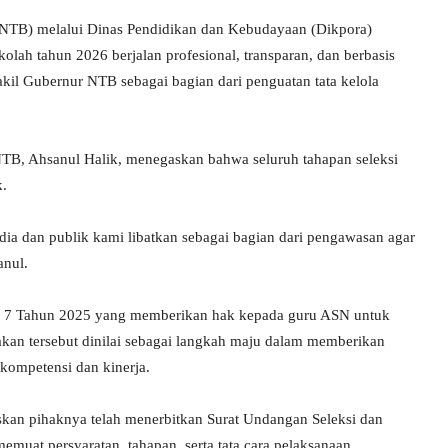
(NTB) melalui Dinas Pendidikan dan Kebudayaan (Dikpora)
lah tahun 2026 berjalan profesional, transparan, dan berbasis
akil Gubernur NTB sebagai bagian dari penguatan tata kelola
 NTB, Ahsanul Halik, menegaskan bahwa seluruh tahapan seleksi
k.
edia dan publik kami libatkan sebagai bagian dari pengawasan agar
anul.
or 7 Tahun 2025 yang memberikan hak kepada guru ASN untuk
akan tersebut dinilai sebagai langkah maju dalam memberikan
kompetensi dan kinerja.
skan pihaknya telah menerbitkan Surat Undangan Seleksi dan
t persyaratan, tahapan, serta tata cara pelaksanaan.