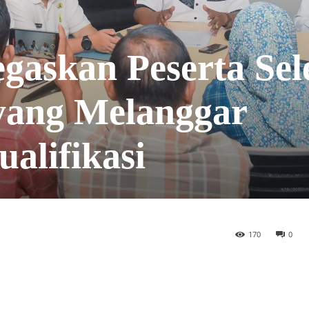
askan Peserta Sel
yang Melanggar
alifikasi
170
0