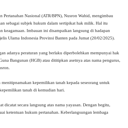
dan Pertanahan Nasional (ATR/BPN), Nusron Wahid, mengimbau
 sebagai subjek hukum dalam sertipikat hak milik. Hal itu
kan keagamaan. Imbauan ini disampaikan langsung di hadapan
jelis Ulama Indonesia Provinsi Banten pada Jumat (20/02/2025).
ngan adanya peraturan yang berlaku diperbolehkan mempunyai hak
 Guna Bangunan (HGB) atau dititipkan asetnya atas nama pengurus,
usron.
h menitipnamakan kepemilikan tanah kepada seseorang untuk
kepemilikan tanah di kemudian hari.
pat dicatat secara langsung atas nama yayasan. Dengan begitu,
 sesuai ketentuan hukum pertanahan. Keberlangsungan lembaga