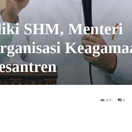
liki SHM, Menteri
rganisasi Keagama
esantren
217
0