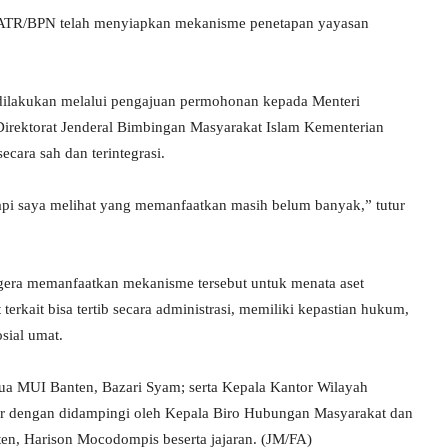
an ATR/BPN telah menyiapkan mekanisme penetapan yayasan
dilakukan melalui pengajuan permohonan kepada Menteri
irektorat Jenderal Bimbingan Masyarakat Islam Kementerian
cara sah dan terintegrasi.
 tetapi saya melihat yang memanfaatkan masih belum banyak,” tutur
gera memanfaatkan mekanisme tersebut untuk menata aset
rkait bisa tertib secara administrasi, memiliki kepastian hukum,
sial umat.
etua MUI Banten, Bazari Syam; serta Kepala Kantor Wilayah
ir dengan didampingi oleh Kepala Biro Hubungan Masyarakat dan
en, Harison Mocodompis beserta jajaran. (JM/FA)