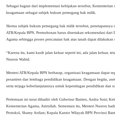
Sebagai bagian dari implementasi kebijakan tersebut, Kementeri
keagamaan sebagai subjek hukum pemegang hak milik.
Skema subjek hukum pemegang hak milik tersebut, penetapannya 
ATR/Kepala BPN. Permohonan harus disertakan rekomendasi dari D
Agama sehingga proses pencatatan hak atas tanah dapat dilakukan se
“Karena itu, kami kasih jalan keluar seperti ini, ada jalan keluar,
Nusron Wahid.
Menteri ATR/Kepala BPN berharap, organisasi keagamaan dapat se
pesantren dan lembaga pendidikan keagamaan. Dengan begitu, aset te
serta terjaga keberlanjutannya untuk kepentingan pendidikan dan so
Pertemuan ini turut dihadiri oleh Gubernur Banten, Andra Soni; K
Kementerian Agama, Amrullah. Sementara itu, Menteri Nusron had
Protokol, Shamy Ardian; Kepala Kantor Wilayah BPN Provinsi Bant