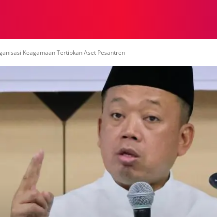
NASIONAL
NASIONAL
NTB
NEWSWIRE
MOR
rganisasi Keagamaan Tertibkan Aset Pesantren