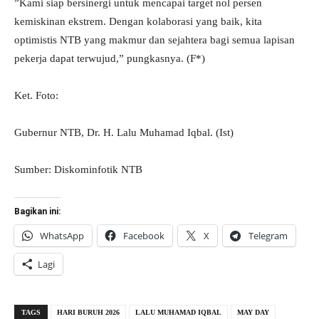
​”Kami siap bersinergi untuk mencapai target nol persen
kemiskinan ekstrem. Dengan kolaborasi yang baik, kita
optimistis NTB yang makmur dan sejahtera bagi semua lapisan
pekerja dapat terwujud,” pungkasnya. (F*)
Ket. Foto:
Gubernur NTB, Dr. H. Lalu Muhamad Iqbal. (Ist)
Sumber: Diskominfotik NTB
Bagikan ini:
WhatsApp
Facebook
X
Telegram
Lagi
TAGS
HARI BURUH 2026
LALU MUHAMAD IQBAL
MAY DAY