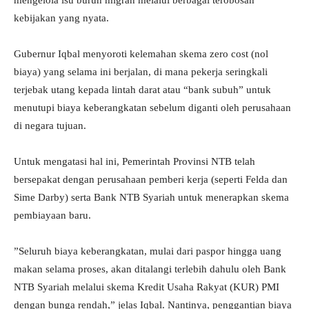
mengelola isu buruh migran melalui berbagai terobosan
kebijakan yang nyata.
​Gubernur Iqbal menyoroti kelemahan skema zero cost (nol
biaya) yang selama ini berjalan, di mana pekerja seringkali
terjebak utang kepada lintah darat atau “bank subuh” untuk
menutupi biaya keberangkatan sebelum diganti oleh perusahaan
di negara tujuan.
​Untuk mengatasi hal ini, Pemerintah Provinsi NTB telah
bersepakat dengan perusahaan pemberi kerja (seperti Felda dan
Sime Darby) serta Bank NTB Syariah untuk menerapkan skema
pembiayaan baru.
​”Seluruh biaya keberangkatan, mulai dari paspor hingga uang
makan selama proses, akan ditalangi terlebih dahulu oleh Bank
NTB Syariah melalui skema Kredit Usaha Rakyat (KUR) PMI
dengan bunga rendah,” jelas Iqbal. Nantinya, penggantian biaya