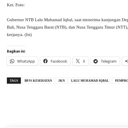
Ket. Foto:
Gubernur NTB Lalu Muhamad Iqbal, saat menerima kunjungan Dep
Bali, Nusa Tenggara Barat (NTB), dan Nusa Tenggara Timur (NTT),
kerjanya. (Ist)
Bagikan ini:
WhatsApp
Facebook
X
Telegram
TAGS
BPJS KESEHATAN
JKN
LALU MUHAMAD IQBAL
PEMPRO