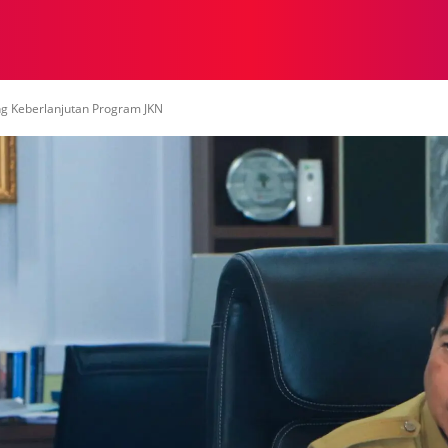
NASIONAL
NASIONAL
NTB
NEWSWIRE
MOR
 Keberlanjutan Program JKN