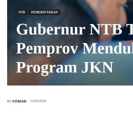
NTB
PEMERINTAHAN
Gubernur NTB 
Pemprov Menduk
Program JKN
11/05/2026
BY
FITRIAH