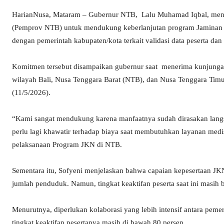
HarianNusa, Mataram – Gubernur NTB, Lalu Muhamad Iqbal, meny
(Pemprov NTB) untuk mendukung keberlanjutan program Jaminan 
dengan pemerintah kabupaten/kota terkait validasi data peserta da
Komitmen tersebut disampaikan gubernur saat menerima kunjunga
wilayah Bali, Nusa Tenggara Barat (NTB), dan Nusa Tenggara Timu
(11/5/2026).
“Kami sangat mendukung karena manfaatnya sudah dirasakan langs
perlu lagi khawatir terhadap biaya saat membutuhkan layanan med
pelaksanaan Program JKN di NTB.
Sementara itu, Sofyeni menjelaskan bahwa capaian kepesertaan JKN 
jumlah penduduk. Namun, tingkat keaktifan peserta saat ini masih 
Menurutnya, diperlukan kolaborasi yang lebih intensif antara peme
tingkat keaktifan pesertanya masih di bawah 80 persen.