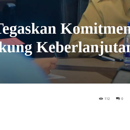
Tegaskan Komitme
ung Keberlanjuta
112
0