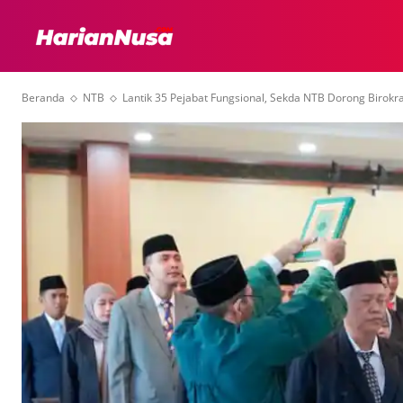
HEADLINE
INTER
Beranda
NTB
Lantik 35 Pejabat Fungsional, Sekda NTB Dorong Birokras