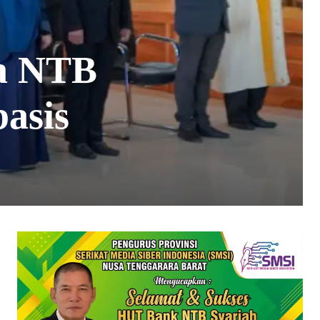
da NTB
basis