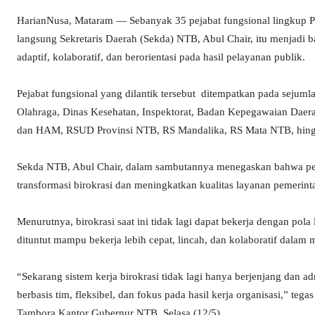
HarianNusa, Mataram — Sebanyak 35 pejabat fungsional lingkup Pe
langsung Sekretaris Daerah (Sekda) NTB, Abul Chair, itu menjadi b
adaptif, kolaboratif, dan berorientasi pada hasil pelayanan publik.
Pejabat fungsional yang dilantik tersebut ditempatkan pada sejumla
Olahraga, Dinas Kesehatan, Inspektorat, Badan Kepegawaian Daer
dan HAM, RSUD Provinsi NTB, RS Mandalika, RS Mata NTB, hing
Sekda NTB, Abul Chair, dalam sambutannya menegaskan bahwa peja
transformasi birokrasi dan meningkatkan kualitas layanan pemerin
Menurutnya, birokrasi saat ini tidak lagi dapat bekerja dengan pol
dituntut mampu bekerja lebih cepat, lincah, dan kolaboratif dal
“Sekarang sistem kerja birokrasi tidak lagi hanya berjenjang dan ad
berbasis tim, fleksibel, dan fokus pada hasil kerja organisasi,” t
Tambora Kantor Gubernur NTB, Selasa (12/5).