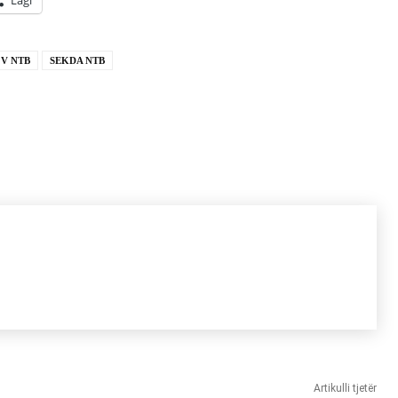
Lagi
V NTB
SEKDA NTB
Artikulli tjetër