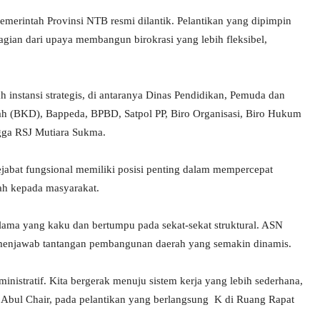
merintah Provinsi NTB resmi dilantik. Pelantikan yang dipimpin
agian dari upaya membangun birokrasi yang lebih fleksibel,
h instansi strategis, di antaranya Dinas Pendidikan, Pemuda dan
ah (BKD), Bappeda, BPBD, Satpol PP, Biro Organisasi, Biro Hukum
ga RSJ Mutiara Sukma.
bat fungsional memiliki posisi penting dalam mempercepat
tah kepada masyarakat.
a lama yang kaku dan bertumpu pada sekat-sekat struktural. ASN
am menjawab tantangan pembangunan daerah yang semakin dinamis.
ministratif. Kita bergerak menuju sistem kerja yang lebih sederhana,
egas Abul Chair, pada pelantikan yang berlangsung K di Ruang Rapat