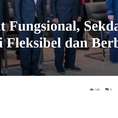
at Fungsional, Sek
 Fleksibel dan Ber
146
0