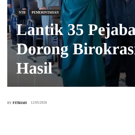
NTB
PEMERINTAHAN
Lantik 35 Pejab
Dorong Birokrasi
Hasil
12/05/2026
BY
FITRIAH