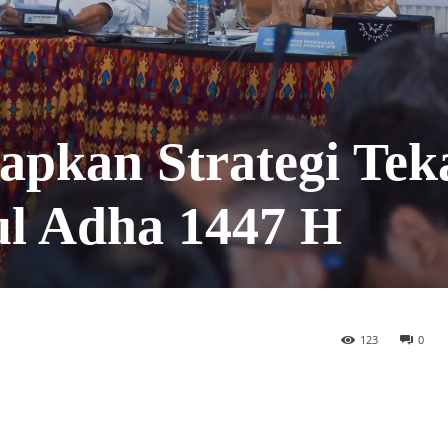
pkan Strategi Tek
dul Adha 1447 H
123
0