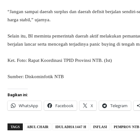
“Jangan sampai daerah surplus dan daerah defisit berjalan sendiri-se
harga stabil,” ujarnya.
Selain itu, BI meminta pemerintah daerah aktif melakukan pemantau
berjalan lancar serta mencegah terjadinya panic buying di tengah 
Ket. Foto: Rapat Koordinasi TPID Provinsi NTB. (Ist)
Sumber: Diskominfotik NTB
Bagikan ini:
WhatsApp
Facebook
X
Telegram
TAGS
ABUL CHAIR
IDUL ADHA 1447 H
INFLASI
PEMPROV NTB