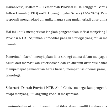
HarianNusa, Mataram – Pemerintah Provinsi Nusa Tenggara Barat
Inflasi Daerah (TPID) se-NTB yang digelar Selasa (12/5/2026). Pe
responsif menghadapi dinamika harga yang mulai terjadi di sejumla
Hal ini untuk memperkuat langkah pengendalian inflasi menjelang
Provinsi NTB. Sejumlah komoditas pangan strategis yang mulai me
daerah.
Pemerintah daerah menyiapkan lima strategi utama dalam menjaga s
Mulai dari memastikan ketersediaan dan kelancaran distribusi baha
mempercepat pemantauan harga harian, memperluas operasi pasar, 
teknologi.
Sekretaris Daerah Provinsi NTB, Abul Chair, menegaskan pengendali
tetapi menyangkut langsung kondisi masyarakat.
“Pertumbuhan ekonomi yang tinggi tidak akan memiliki makna ap