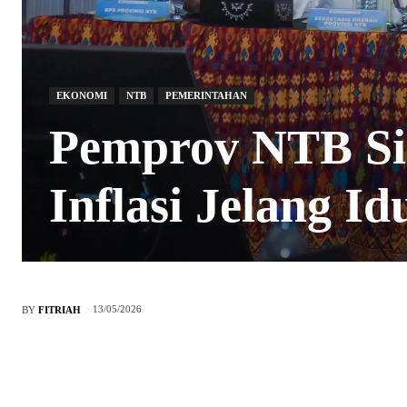
EKONOMI
NTB
PEMERINTAHAN
Pemprov NTB Sia
Inflasi Jelang I
13/05/2026
BY
FITRIAH