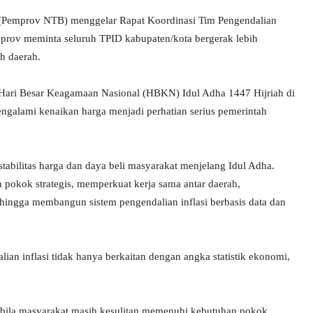
 (Pemprov NTB) menggelar Rapat Koordinasi Tim Pengendalian
mprov meminta seluruh TPID kabupaten/kota bergerak lebih
h daerah.
 Hari Besar Keagamaan Nasional (HBKN) Idul Adha 1447 Hijriah di
ngalami kenaikan harga menjadi perhatian serius pemerintah
tabilitas harga dan daya beli masyarakat menjelang Idul Adha.
n pokok strategis, memperkuat kerja sama antar daerah,
hingga membangun sistem pengendalian inflasi berbasis data dan
an inflasi tidak hanya berkaitan dengan angka statistik ekonomi,
abila masyarakat masih kesulitan memenuhi kebutuhan pokok