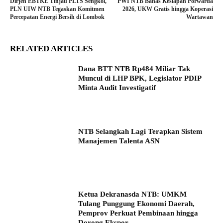
Dirjen EBTKE Tinjau PLTS Sengkol,
PWI NTB Bahas Kesiapan Porwarda
PLN UIW NTB Tegaskan Komitmen
2026, UKW Gratis hingga Koperasi
Percepatan Energi Bersih di Lombok
Wartawan
RELATED ARTICLES
Dana BTT NTB Rp484 Miliar Tak
Muncul di LHP BPK, Legislator PDIP
Minta Audit Investigatif
NTB Selangkah Lagi Terapkan Sistem
Manajemen Talenta ASN
Ketua Dekranasda NTB: UMKM
Tulang Punggung Ekonomi Daerah,
Pemprov Perkuat Pembinaan hingga
Dorong Ekspor