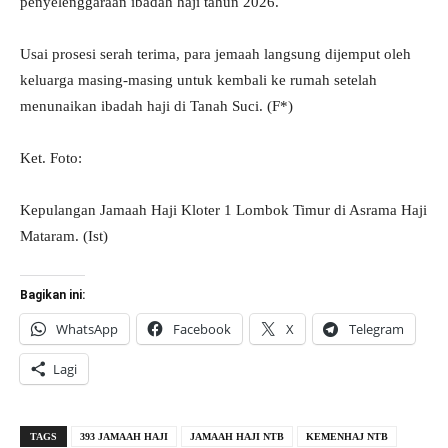
penyelenggaraan ibadah haji tahun 2026.
Usai prosesi serah terima, para jemaah langsung dijemput oleh
keluarga masing-masing untuk kembali ke rumah setelah
menunaikan ibadah haji di Tanah Suci. (F*)
Ket. Foto:
Kepulangan Jamaah Haji Kloter 1 Lombok Timur di Asrama Haji
Mataram. (Ist)
Bagikan ini:
WhatsApp
Facebook
X
Telegram
Lagi
TAGS
393 JAMAAH HAJI
JAMAAH HAJI NTB
KEMENHAJ NTB