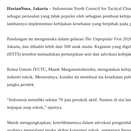
HarianNusa, Jakarta
– Indonesian Youth Council for Tactical Ch
sebagai persoalan yang tidak populer oleh sebagian pembuat kebijak
lambannya implementasi kebijakan kesehatan yang berpihak pada 
Pandangan itu mengemuka dalam gelaran
The Unpopular Fest 202
Jakarta, dan dihadiri lebih dari 500 anak muda. Kegiatan yang di
(HTTS) tersebut memadukan pertunjukan seni dan advokasi kebijak
Ketua Umum IYCTC, Manik Marganamahendra, mengatakan kebijaka
industri rokok. Menurutnya, kondisi itu membuat isu kesehatan pub
jangka pendek.
“Indonesia memiliki sekitar 70 juta perokok aktif. Namun di sisi lai
terpapar asap rokok,” ujarnya.
Manik mengungkapkan, keterlibatannya dalam advokasi pengendali
ayahnya mengalami stroke akibat konsumsi rokok, sementara ibuny