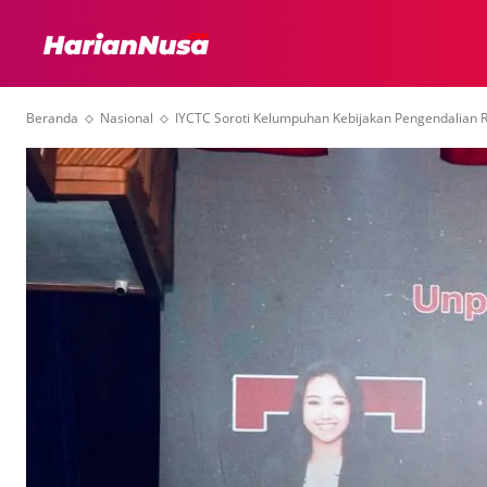
HEADLINE
INTER
Beranda
Nasional
IYCTC Soroti Kelumpuhan Kebijakan Pengendalian 