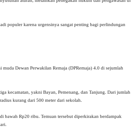
i penyusunan aturan, melainkan penegakan hukum dan pengawasan di
jadi populer karena urgensinya sangat penting bagi perlindungan
si muda Dewan Perwakilan Remaja (DPRemaja) 4.0 di sejumlah
tiga kecamatan, yakni Bayan, Pemenang, dan Tanjung. Dari jumlah
radius kurang dari 500 meter dari sekolah.
h di bawah Rp20 ribu. Temuan tersebut diperkirakan berdampak
ari.