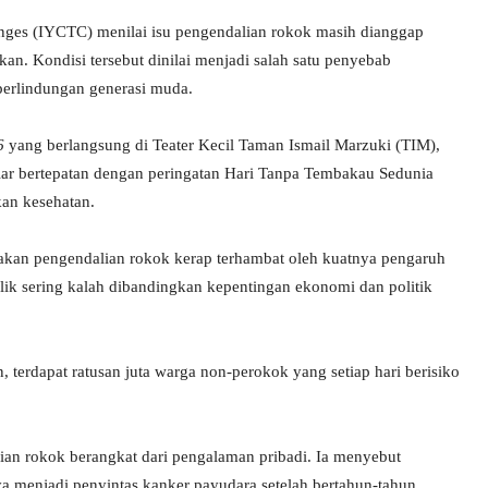
anges (IYCTC) menilai isu pengendalian rokok masih dianggap
an. Kondisi tersebut dinilai menjadi salah satu penyebab
perlindungan generasi muda.
6
yang berlangsung di Teater Kecil Taman Ismail Marzuki (TIM),
gelar bertepatan dengan peringatan Hari Tanpa Tembakau Sedunia
an kesehatan.
n pengendalian rokok kerap terhambat oleh kuatnya pengaruh
lik sering kalah dibandingkan kepentingan ekonomi dan politik
n, terdapat ratusan juta warga non-perokok yang setiap hari berisiko
an rokok berangkat dari pengalaman pribadi. Ia menyebut
a menjadi penyintas kanker payudara setelah bertahun-tahun