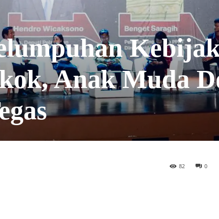
elumpuhan Kebija
okok, Anak Muda D
egas
82
0