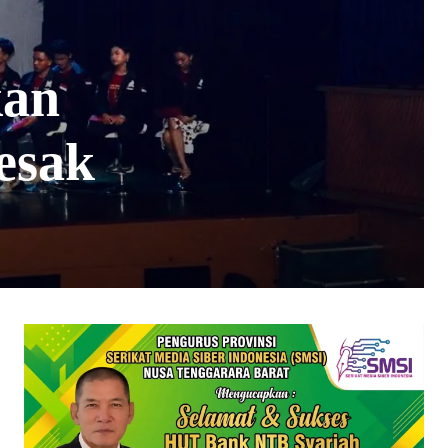
kan
esak