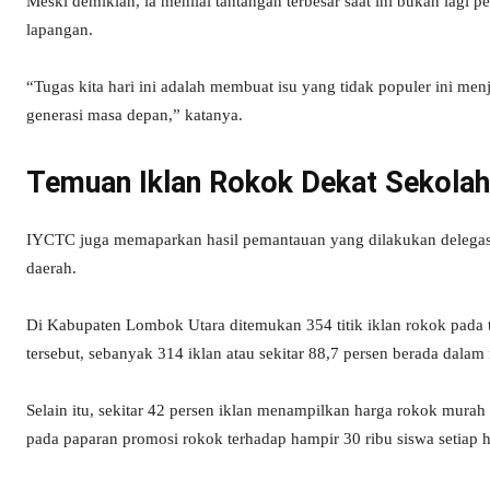
Meski demikian, ia menilai tantangan terbesar saat ini bukan lag
lapangan.
“Tugas kita hari ini adalah membuat isu yang tidak populer ini men
generasi masa depan,” katanya.
Temuan Iklan Rokok Dekat Sekolah
IYCTC juga memaparkan hasil pemantauan yang dilakukan delega
daerah.
Di Kabupaten Lombok Utara ditemukan 354 titik iklan rokok pada 
tersebut, sebanyak 314 iklan atau sekitar 88,7 persen berada dalam 
Selain itu, sekitar 42 persen iklan menampilkan harga rokok mura
pada paparan promosi rokok terhadap hampir 30 ribu siswa setiap h