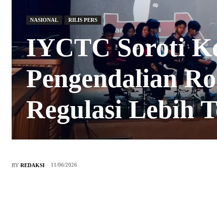
NASIONAL
RILIS PERS
IYCTC Soroti K
Pengendalian R
Regulasi Lebih T
11/06/2026
BY
REDAKSI