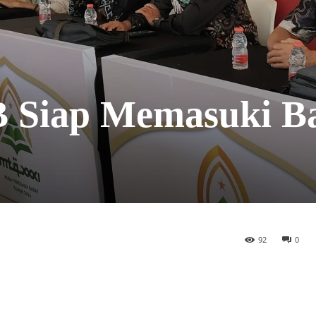
Siap Memasuki B
92
0