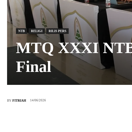
NTB
RELIGI
RILIS PERS
MTQ XXXI NTB 
Final
14/06/2026
BY
FITRIAH