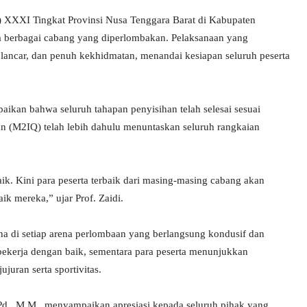
XXXI Tingkat Provinsi Nusa Tenggara Barat di Kabupaten
 berbagai cabang yang diperlombakan. Pelaksanaan yang
, lancar, dan penuh kekhidmatan, menandai kesiapan seluruh peserta
kan bahwa seluruh tahapan penyisihan telah selesai sesuai
n (M2IQ) telah lebih dahulu menuntaskan seluruh rangkaian
ik. Kini para peserta terbaik dari masing-masing cabang akan
k mereka,” ujar Prof. Zaidi.
a di setiap arena perlombaan yang berlangsung kondusif dan
 bekerja dengan baik, sementara para peserta menunjukkan
juran serta sportivitas.
.Pd., M.M., menyampaikan apresiasi kepada seluruh pihak yang