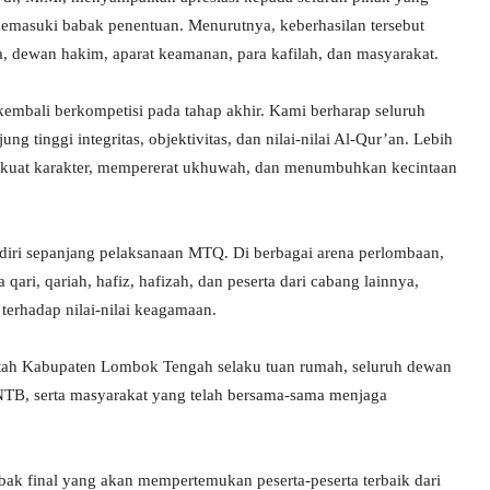
masuki babak penentuan. Menurutnya, keberhasilan tersebut
ia, dewan hakim, aparat keamanan, para kafilah, dan masyarakat.
 kembali berkompetisi pada tahap akhir. Kami berharap seluruh
tinggi integritas, objektivitas, dan nilai-nilai Al-Qur’an. Lebih
erkuat karakter, mempererat ukhuwah, dan menumbuhkan kecintaan
iri sepanjang pelaksanaan MTQ. Di berbagai arena perlombaan,
ri, qariah, hafiz, hafizah, dan peserta dari cabang lainnya,
terhadap nilai-nilai keagamaan.
tah Kabupaten Lombok Tengah selaku tuan rumah, seluruh dewan
e-NTB, serta masyarakat yang telah bersama-sama menjaga
abak final yang akan mempertemukan peserta-peserta terbaik dari