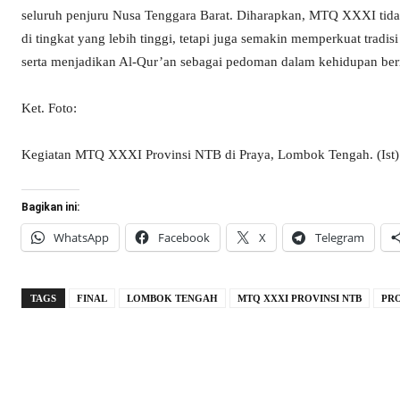
seluruh penjuru Nusa Tenggara Barat. Diharapkan, MTQ XXXI tid
di tingkat yang lebih tinggi, tetapi juga semakin memperkuat trad
serta menjadikan Al-Qur’an sebagai pedoman dalam kehidupan ber
Ket. Foto:
Kegiatan MTQ XXXI Provinsi NTB di Praya, Lombok Tengah. (Ist)
Bagikan ini:
WhatsApp
Facebook
X
Telegram
TAGS
FINAL
LOMBOK TENGAH
MTQ XXXI PROVINSI NTB
PRO