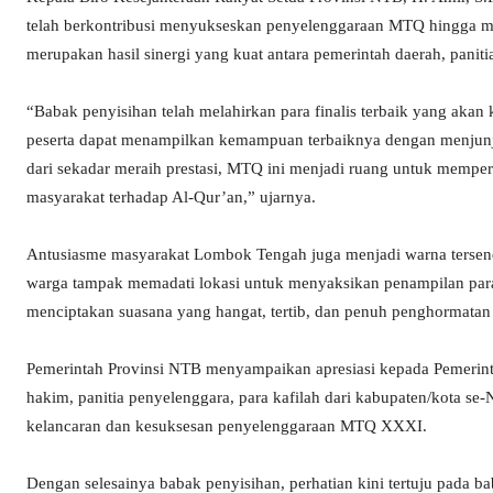
telah berkontribusi menyukseskan penyelenggaraan MTQ hingga me
merupakan hasil sinergi yang kuat antara pemerintah daerah, panit
“Babak penyisihan telah melahirkan para finalis terbaik yang akan
peserta dapat menampilkan kemampuan terbaiknya dengan menjunjung 
dari sekadar meraih prestasi, MTQ ini menjadi ruang untuk memp
masyarakat terhadap Al-Qur’an,” ujarnya.
Antusiasme masyarakat Lombok Tengah juga menjadi warna tersend
warga tampak memadati lokasi untuk menyaksikan penampilan para qa
menciptakan suasana yang hangat, tertib, dan penuh penghormatan 
Pemerintah Provinsi NTB menyampaikan apresiasi kepada Pemerin
hakim, panitia penyelenggara, para kafilah dari kabupaten/kota s
kelancaran dan kesuksesan penyelenggaraan MTQ XXXI.
Dengan selesainya babak penyisihan, perhatian kini tertuju pada b