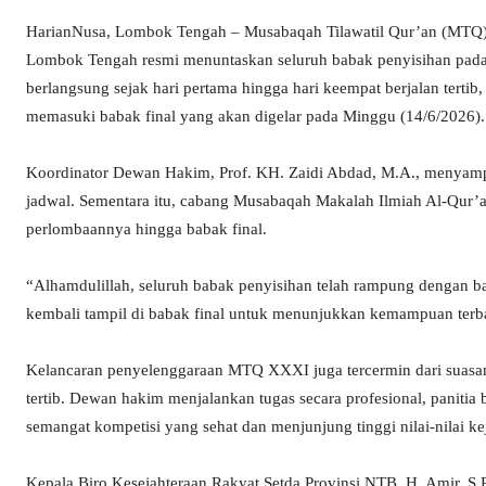
HarianNusa, Lombok Tengah – Musabaqah Tilawatil Qur’an (MTQ) 
Lombok Tengah resmi menuntaskan seluruh babak penyisihan pada
berlangsung sejak hari pertama hingga hari keempat berjalan tertib
memasuki babak final yang akan digelar pada Minggu (14/6/2026).
Koordinator Dewan Hakim, Prof. KH. Zaidi Abdad, M.A., menyampai
jadwal. Sementara itu, cabang Musabaqah Makalah Ilmiah Al-Qur’a
perlombaannya hingga babak final.
“Alhamdulillah, seluruh babak penyisihan telah rampung dengan ba
kembali tampil di babak final untuk menunjukkan kemampuan terbai
Kelancaran penyelenggaraan MTQ XXXI juga tercermin dari suasan
tertib. Dewan hakim menjalankan tugas secara profesional, panitia
semangat kompetisi yang sehat dan menjunjung tinggi nilai-nilai keju
Kepala Biro Kesejahteraan Rakyat Setda Provinsi NTB, H. Amir, S