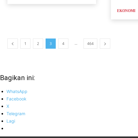
EKONOMI
...
1
2
3
4
464
Bagikan ini:
WhatsApp
Facebook
X
Telegram
Lagi