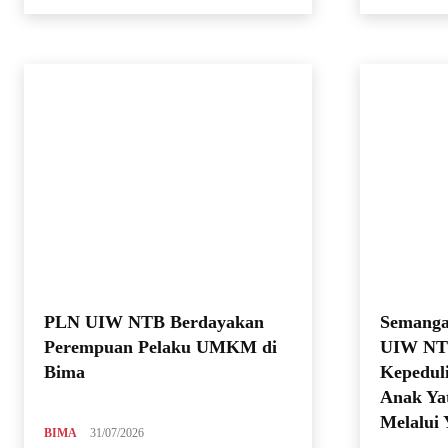
PLN UIW NTB Berdayakan
Semanga
Perempuan Pelaku UMKM di
UIW NT
Bima
Kepeduli
Anak Ya
Melalu
BIMA
31/07/2026