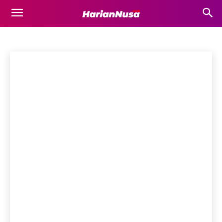
HEADLINE
Bima
Bisnis
Business
Destinasi Wisata
Dompu
Ekonomi
Beranda
Headline