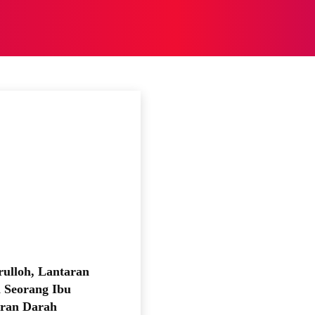
NASIONAL
NASIONAL
NTB
NEWSWIRE
MOR
Fashion
rulloh, Lantaran
 Seorang Ibu
ran Darah