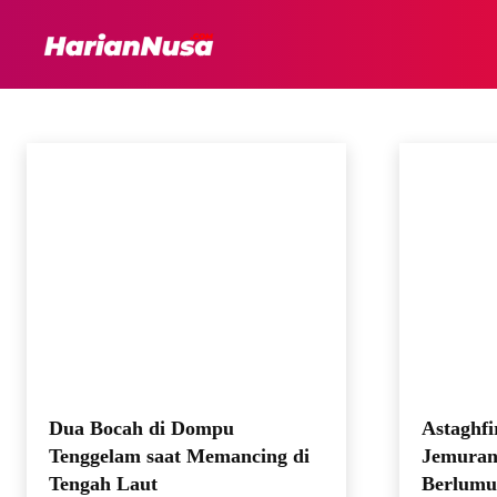
HEADLINE
INTER
DOMPU
Bima
Bisnis
Business
Destinasi Wisata
Ekonomi
Entertainment
Beranda
Dompu
Dua Bocah di Dompu
Astaghfi
Tenggelam saat Memancing di
Jemuran
Tengah Laut
Berlumu