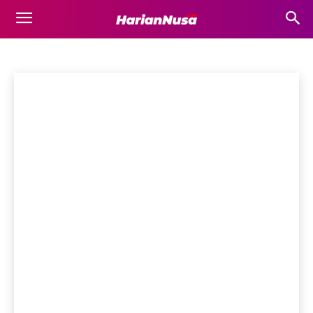
NTB
Bima
Bisnis
Business
Destinasi Wisata
Dompu
Ekonomi
Beranda
NTB