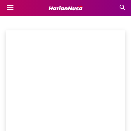
SUMBAWA BARAT
Bima
Bisnis
Business
Destinasi Wisata
Dompu
Ekonomi
Beranda
Sumbawa Barat