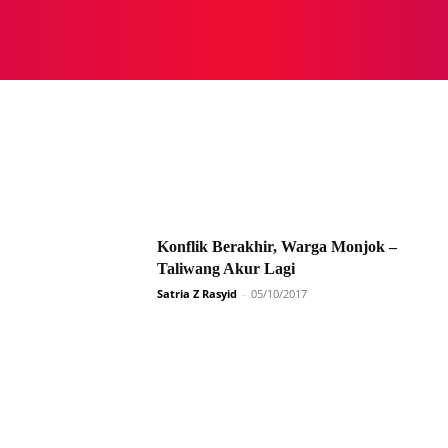
NASIONAL
NASIONAL
NTB
NEWSWIRE
MOR
Konflik Berakhir, Warga Monjok –
Taliwang Akur Lagi
Satria Z Rasyid
-
05/10/2017