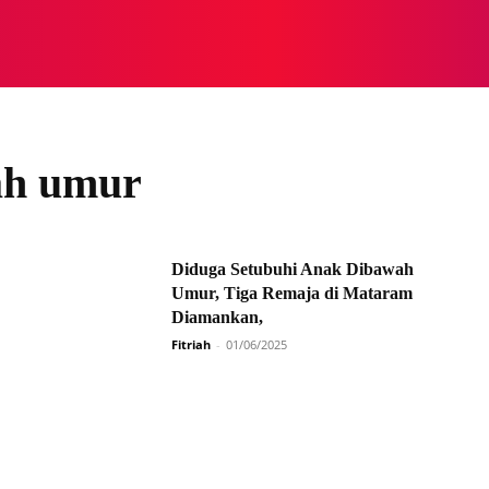
NASIONAL
NASIONAL
NTB
NEWSWIRE
MOR
ah umur
Diduga Setubuhi Anak Dibawah
Umur, Tiga Remaja di Mataram
Diamankan,
Fitriah
-
01/06/2025