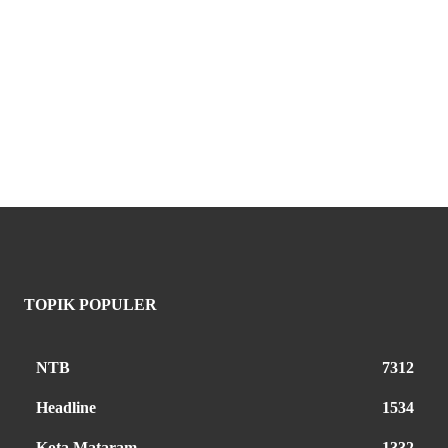
TOPIK POPULER
NTB
7312
Headline
1534
Kota Mataram
1332