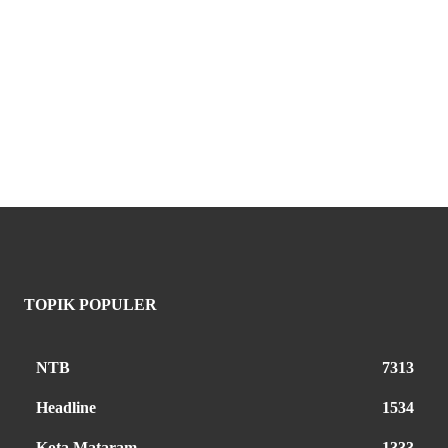
TOPIK POPULER
NTB
7313
Headline
1534
Kota Mataram
1333