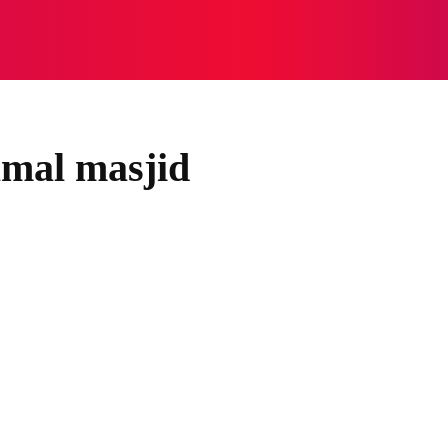
NASIONAL
NASIONAL
NTB
NEWSWIRE
MOR
amal masjid