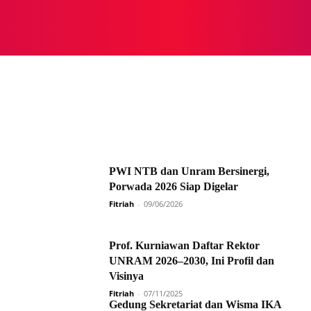
NASIONAL
NASIONAL
NTB
NEWSWIRE
MOR
PWI NTB dan Unram Bersinergi,
Porwada 2026 Siap Digelar
Fitriah
-
09/06/2026
Prof. Kurniawan Daftar Rektor
UNRAM 2026–2030, Ini Profil dan
Visinya
Fitriah
-
07/11/2025
Gedung Sekretariat dan Wisma IKA