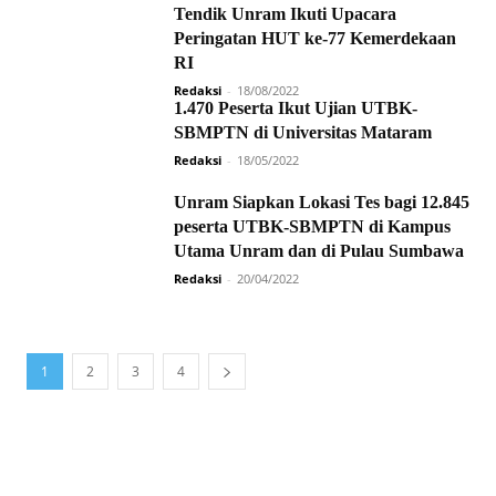
Tendik Unram Ikuti Upacara
Peringatan HUT ke-77 Kemerdekaan
RI
Redaksi
-
18/08/2022
1.470 Peserta Ikut Ujian UTBK-
SBMPTN di Universitas Mataram
Redaksi
-
18/05/2022
Unram Siapkan Lokasi Tes bagi 12.845
peserta UTBK-SBMPTN di Kampus
Utama Unram dan di Pulau Sumbawa
Redaksi
-
20/04/2022
1
2
3
4